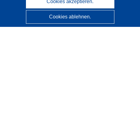
Cookies akzeptieren.
Cookies ablehnen.
CORDIS - Forschungsergebnisse der EU
Diese Website wird vom
Amt für Veröffentlichungen der
Europäischen Union
verwaltet.
Barrierefreiheit
Halbautomatische Projektklassifizierung - Hinweis zur
Erklärbarkeit
Kontakt
Wenden Sie sich an das Help Desk
Häufig gestellte Fragen
(mit Antworten)