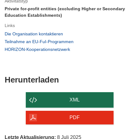
Aktivitätstyp
Private for-profit entities (excluding Higher or Secondary
Education Establishments)
Links
(öffnet
Die Organisation kontaktieren
in
(öffnet
Teilnahme an EU-FuI-Programmen
neuem
in
(öffnet
HORIZON-Kooperationsnetzwerk
Fenster)
neuem
in
Fenster)
neuem
Fenster)
Den
Herunterladen
Inhalt
der
XML
Seite
herunterladen
PDF
Letzte Aktualisierung:
8 Juli 2025