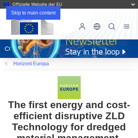
Offizielle Website der EU
Skip to main content
Menu
(öffnet
in
CORDIS
neuem
Fenster)
Horizont Europa
The first energy and cost-
efficient disruptive ZLD
Technology for dredged