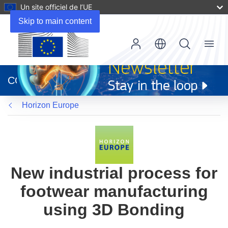
Un site officiel de l’UE
Skip to main content
Menu
(s’ouvre
dans
CORDIS
une
nouvelle
Horizon Europe
fenêtre)
New industrial process for
footwear manufacturing
using 3D Bonding