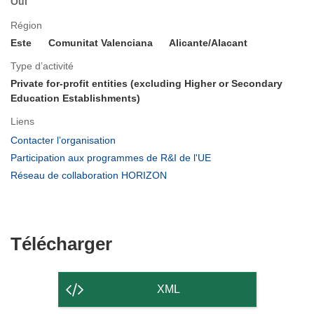
Oui
Région
Este
Comunitat Valenciana
Alicante/Alacant
Type d’activité
Private for-profit entities (excluding Higher or Secondary
Education Establishments)
Liens
(s’ouvre
Contacter l’organisation
dans
(s’ouvre
Participation aux programmes de R&I de l'UE
une
dans
(s’ouvre
Réseau de collaboration HORIZON
nouvelle
une
dans
fenêtre)
nouvelle
une
fenêtre)
nouvelle
fenêtre)
Télécharger
Télécharger
le
contenu
XML
de