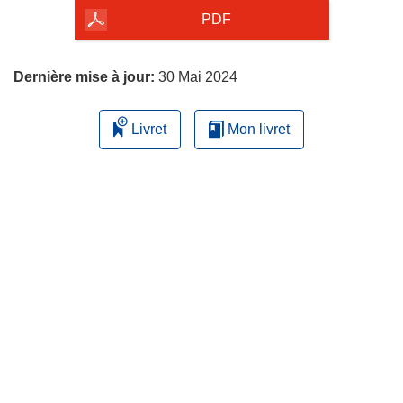
la
PDF
page
Dernière mise à jour:
30 Mai 2024
Livret
Mon livret