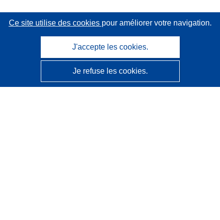
Ce site utilise des cookies
pour améliorer votre navigation.
J'accepte les cookies.
Je refuse les cookies.
CORDIS - Résultats de la recherche de l’UE
Ce site web est géré par l'
Office des publications de
l’Union européenne
Accessibilité
Classification semi-automatique des projets - Avis sur
l’explicabilité
Contactez nous