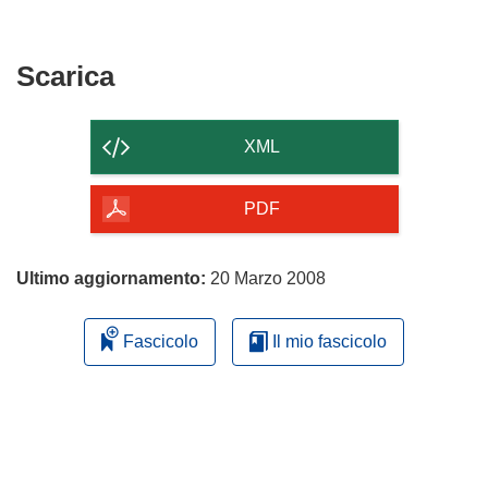
Scarica
Scarica
il
contenuto
XML
della
pagina
PDF
Ultimo aggiornamento:
20 Marzo 2008
Fascicolo
Il mio fascicolo