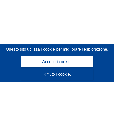
Questo sito utilizza i cookie
per migliorare l'esplorazione.
Accetto i cookie.
Rifiuto i cookie.
CORDIS - Risultati della ricerca dell’UE
Questo sito web è gestito dall'
Ufficio delle pubblicazioni
dell'Unione europea