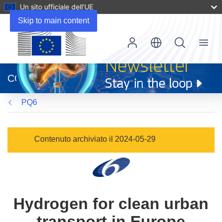
Un sito ufficiale dell’UE
Skip to main content
Menu
(si
apre
CORDIS
in
una
PQ6
nuova
finestra)
Contenuto archiviato il 2024-05-29
Hydrogen for clean urban
transport in Europe