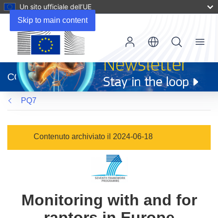
Un sito ufficiale dell’UE
Skip to main content
Menu
(si
apre
CORDIS
in
una
PQ7
nuova
finestra)
Contenuto archiviato il 2024-06-18
Monitoring with and for
raptors in Europe