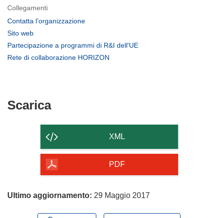
Collegamenti
(si
Contatta l’organizzazione
apre
(si
Sito web
in
apre
(si
Partecipazione a programmi di R&I dell'UE
una
in
apre
(si
Rete di collaborazione HORIZON
nuova
una
in
apre
finestra)
nuova
una
in
finestra)
nuova
una
finestra)
nuova
Scarica
Scarica
finestra)
il
contenuto
XML
della
pagina
PDF
Ultimo aggiornamento:
29 Maggio 2017