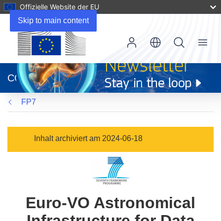
Offizielle Website der EU
Skip to main content
Menu
(öffnet
in
CORDIS
neuem
Fenster)
FP7
Inhalt archiviert am 2024-06-18
Euro-VO Astronomical
Infrastructure for Data