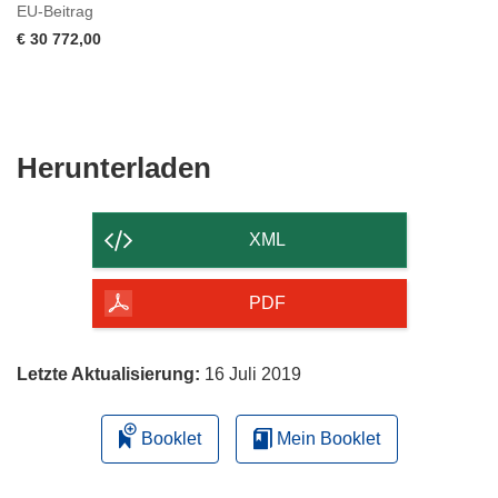
EU-Beitrag
€ 30 772,00
Den
Herunterladen
Inhalt
der
XML
Seite
herunterladen
PDF
Letzte Aktualisierung:
16 Juli 2019
Booklet
Mein Booklet