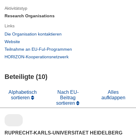
Aktivitätstyp
Research Organisations
Links
(öffnet
Die Organisation kontaktieren
in
(öffnet
Website
neuem
in
(öffnet
Teilnahme an EU-FuI-Programmen
Fenster)
neuem
in
(öffnet
HORIZON-Kooperationsnetzwerk
Fenster)
neuem
in
Fenster)
neuem
Beteiligte (10)
Fenster)
Alphabetisch
Nach EU-
Alles
sortieren
Beitrag
aufklappen
sortieren
RUPRECHT-KARLS-UNIVERSITAET HEIDELBERG