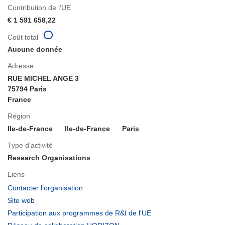
Contribution de l’UE
€ 1 591 658,22
Coût total
Aucune donnée
Adresse
RUE MICHEL ANGE 3
75794 Paris
France
Région
Ile-de-France
Ile-de-France
Paris
Type d’activité
Research Organisations
Liens
(s’ouvre
Contacter l’organisation
dans
(s’ouvre
Site web
une
dans
(s’ouvre
Participation aux programmes de R&I de l'UE
nouvelle
une
dans