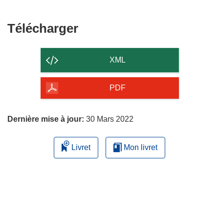
Télécharger
Télécharger
le
contenu
XML
de
la
PDF
page
Dernière mise à jour:
30 Mars 2022
Livret
Mon livret