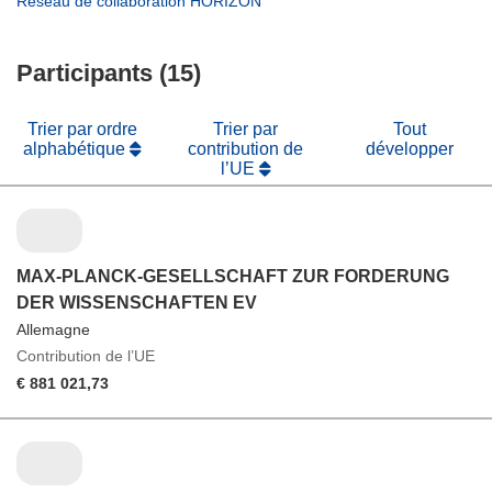
(s’ouvre
Réseau de collaboration HORIZON
fenêtre)
nouvelle
une
dans
fenêtre)
nouvelle
une
fenêtre)
Participants (15)
nouvelle
fenêtre)
Trier par ordre
Trier par
Tout
alphabétique
contribution de
développer
l’UE
MAX-PLANCK-GESELLSCHAFT ZUR FORDERUNG
DER WISSENSCHAFTEN EV
Allemagne
Contribution de l’UE
€ 881 021,73