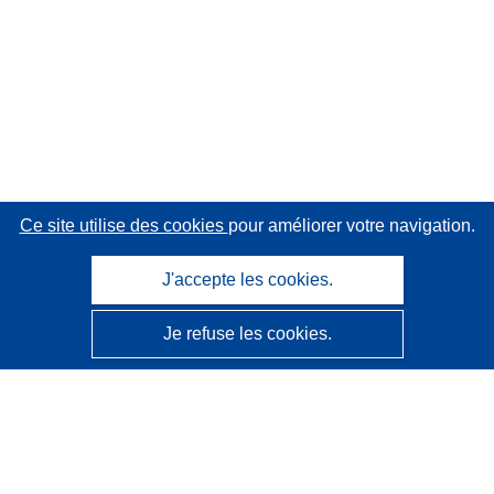
Ce site utilise des cookies
pour améliorer votre navigation.
J'accepte les cookies.
Je refuse les cookies.
CORDIS - Résultats de la recherche de l’UE
Ce site web est géré par l'
Office des publications de
l’Union européenne