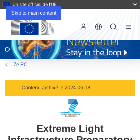
Un site officiel de l’UE
Skip to main content
Menu
(s’ouvre
dans
CORDIS
une
nouvelle
7e PC
fenêtre)
Contenu archivé le 2024-06-18
Extreme Light
Infrastructure Preparatory