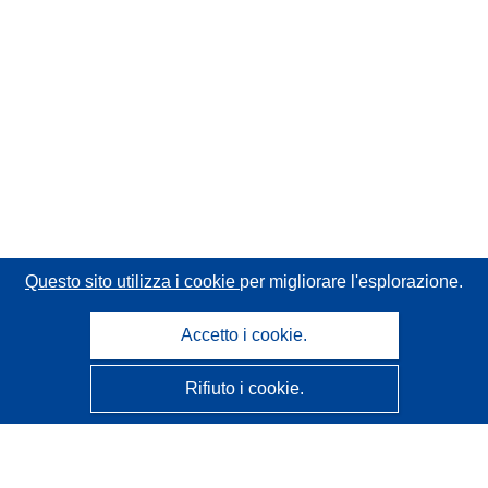
Questo sito utilizza i cookie
per migliorare l'esplorazione.
Accetto i cookie.
Rifiuto i cookie.
CORDIS - Risultati della ricerca dell’UE
Questo sito web è gestito dall'
Ufficio delle pubblicazioni