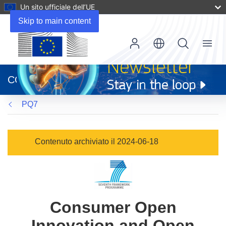
Un sito ufficiale dell’UE
Skip to main content
Menu
(si
apre
CORDIS
in
una
PQ7
nuova
finestra)
Contenuto archiviato il 2024-06-18
Consumer Open
Innovation and Open