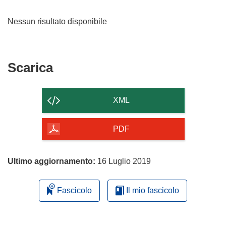
Nessun risultato disponibile
Scarica
Scarica
il
contenuto
XML
della
pagina
PDF
Ultimo aggiornamento:
16 Luglio 2019
Fascicolo
Il mio fascicolo