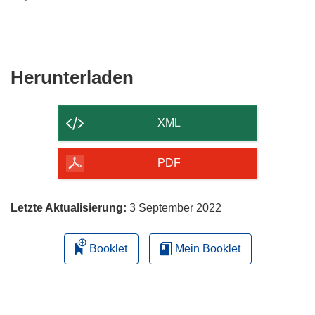
Den
Herunterladen
Inhalt
der
XML
Seite
herunterladen
PDF
Letzte Aktualisierung:
3 September 2022
Booklet
Mein Booklet