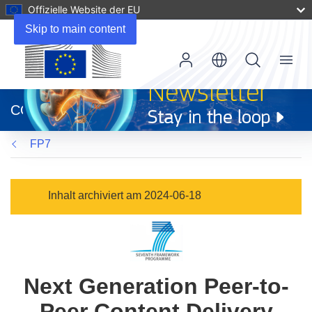
Offizielle Website der EU
Skip to main content
Menu
(öffnet
in
CORDIS
neuem
Fenster)
FP7
Inhalt archiviert am 2024-06-18
Next Generation Peer-to-
Peer Content Delivery