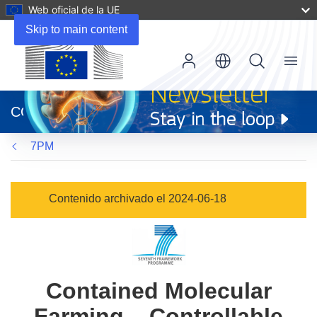
Web oficial de la UE
Skip to main content
Menu
(se
abrirá
CORDIS
en
una
7PM
nueva
ventana)
Contenido archivado el 2024-06-18
Contained Molecular
Farming – Controllable