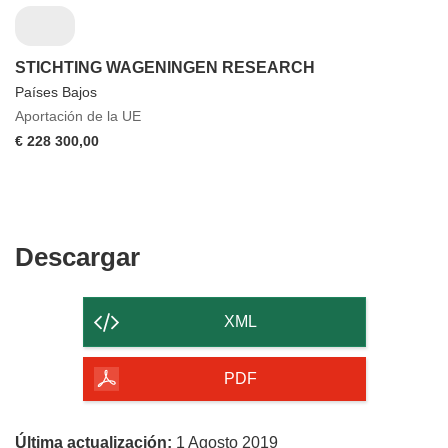
STICHTING WAGENINGEN RESEARCH
Países Bajos
Aportación de la UE
€ 228 300,00
Descargar
Descargar
el
contenido
XML
de
la
PDF
página
Última actualización:
1 Agosto 2019