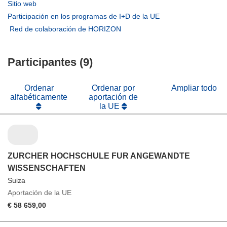
abrirá
(se
Sitio web
en
abrirá
(se
Participación en los programas de I+D de la UE
una
en
abrirá
(se
Red de colaboración de HORIZON
nueva
una
en
abrirá
ventana)
nueva
una
en
ventana)
nueva
Participantes (9)
una
ventana)
nueva
ventana)
Ordenar
Ordenar por
Ampliar todo
alfabéticamente
aportación de
la UE
ZURCHER HOCHSCHULE FUR ANGEWANDTE
WISSENSCHAFTEN
Suiza
Aportación de la UE
€ 58 659,00