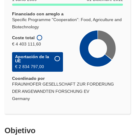
una
nueva
Financiado con arreglo a
ventana)
Specific Programme "Cooperation": Food, Agriculture and
Biotechnology
Coste total
€ 4 403 111,60
Aportación de la
UE
€ 2 834 797,00
Coordinado por
FRAUNHOFER GESELLSCHAFT ZUR FORDERUNG
DER ANGEWANDTEN FORSCHUNG EV
Germany
Objetivo