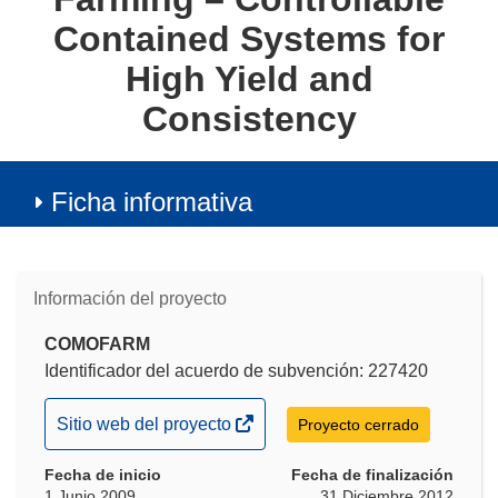
Contained Systems for
High Yield and
Consistency
Ficha informativa
Información del proyecto
COMOFARM
Identificador del acuerdo de subvención: 227420
(se
Sitio web del proyecto
Proyecto cerrado
abrirá
Fecha de inicio
en
Fecha de finalización
1 Junio 2009
31 Diciembre 2012