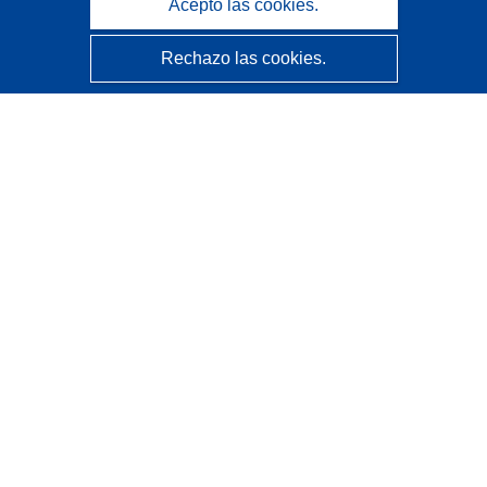
Acepto las cookies.
Rechazo las cookies.
CORDIS - Resultados de investigaciones de la UE
La
Oficina de Publicaciones de la Unión Europea
gestiona este sitio web.
Accesibilidad
Clasificación semiautomática de proyectos - Declaración
de explicabilidad
Póngase en contacto
Contacto con Help Desk
Preguntas más frecuentes
(y sus respuestas)