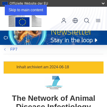
Offizielle Website der EU
Skip to main content
Menu
(öffnet
in
CORDIS
neuem
Fenster)
FP7
Inhalt archiviert am 2024-06-18
The Network of Animal
Disease Infectiology