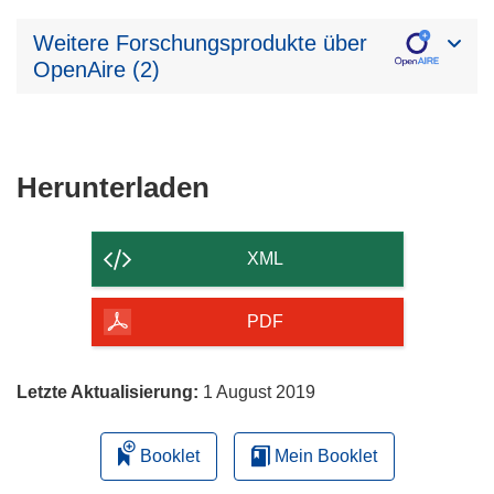
Weitere Forschungsprodukte über
OpenAire (2)
Den
Herunterladen
Inhalt
der
XML
Seite
herunterladen
PDF
Letzte Aktualisierung:
1 August 2019
Booklet
Mein Booklet