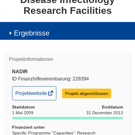
Research Facilities
Ergebnisse
Projektinformationen
NADIR
ID Finanzhilfevereinbarung: 228394
(öffnet
Projektwebsite
Projekt abgeschlossen
in
Startdatum
neuem
Enddatum
1 Mai 2009
31 Dezember 2013
Fenster)
Finanziert unter
Specific Programme "Capacities": Research