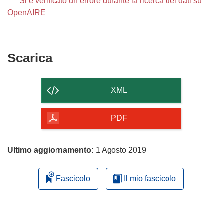
Si è verificato un errore durante la ricerca dei dati su
OpenAIRE
Scarica
Scarica
il
contenuto
XML
della
pagina
PDF
Ultimo aggiornamento:
1 Agosto 2019
Fascicolo
Il mio fascicolo