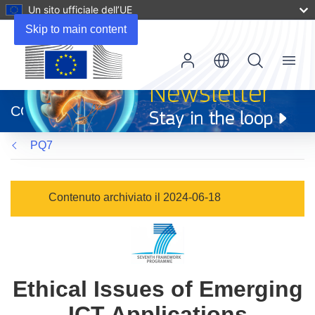
Un sito ufficiale dell’UE
Skip to main content
Menu
(si
apre
CORDIS
in
una
PQ7
nuova
finestra)
Contenuto archiviato il 2024-06-18
Ethical Issues of Emerging
ICT Applications