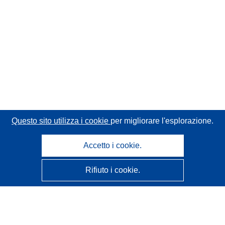
Questo sito utilizza i cookie
per migliorare l'esplorazione.
Accetto i cookie.
Rifiuto i cookie.
CORDIS - Risultati della ricerca dell’UE
Questo sito web è gestito dall'
Ufficio delle pubblicazioni
dell'Unione europea