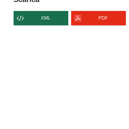
il
contenuto
XML
PDF
della
pagina