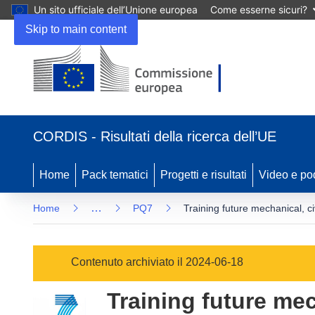
Un sito ufficiale dell’Unione europea
Come esserne sicuri?
Skip to main content
(si
apre
CORDIS - Risultati della ricerca dell’UE
in
una
nuova
Home
Pack tematici
Progetti e risultati
Video e po
finestra)
…
Home
PQ7
Training future mechanical, c
Contenuto archiviato il 2024-06-18
Training future mec