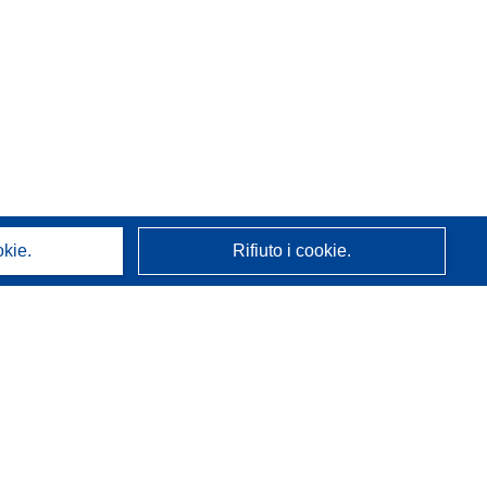
okie.
Rifiuto i cookie.
A proposito di noi
Chi siamo
Servizi CORDIS