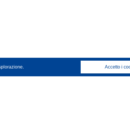
splorazione.
Accetto i co
Contattaci
Contatta il nostro Help Desk
FAQ: domande frequenti
(e relative risposte)