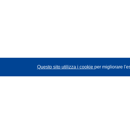
Questo sito utilizza i cookie
per migliorare l'e
CORDIS - Risultati della ricerca dell’UE
Questo sito web è gestito dall'
Ufficio delle
pubblicazioni dell'Unione europea