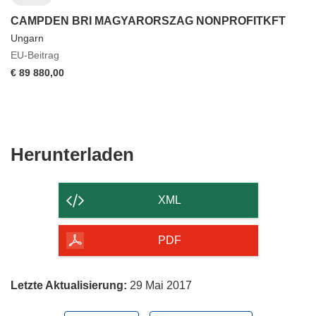
CAMPDEN BRI MAGYARORSZAG NONPROFITKFT
Ungarn
EU-Beitrag
€ 89 880,00
Den
Herunterladen
Inhalt
der
XML
Seite
herunterladen
PDF
Letzte Aktualisierung:
29 Mai 2017