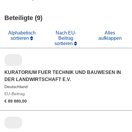
Fenster)
neuem
in
Fenster)
neuem
Beteiligte (9)
Fenster)
Alphabetisch
Nach EU-
Alles
sortieren
Beitrag
aufklappen
sortieren
KURATORIUM FUER TECHNIK UND BAUWESEN IN
DER LANDWIRTSCHAFT E.V.
Deutschland
EU-Beitrag
€ 89 880,00