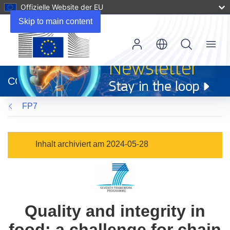
Offizielle Website der EU
Skip to main content
Menu
(öffnet
in
CORDIS
neuem
Fenster)
FP7
Inhalt archiviert am 2024-05-28
Quality and integrity in
food: a challenge for chain