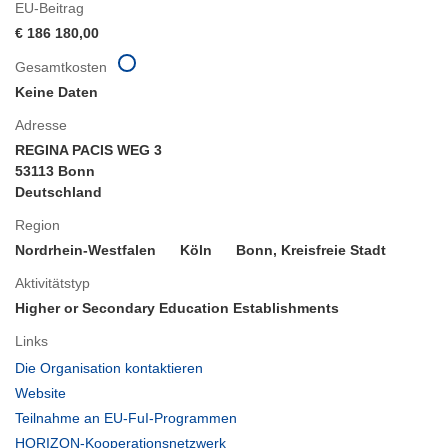
EU-Beitrag
€ 186 180,00
Gesamtkosten
Keine Daten
Adresse
REGINA PACIS WEG 3
53113 Bonn
Deutschland
Region
Nordrhein-Westfalen
Köln
Bonn, Kreisfreie Stadt
Aktivitätstyp
Higher or Secondary Education Establishments
Links
(öffnet
Die Organisation kontaktieren
in
(öffnet
Website
neuem
in
(öffnet
Teilnahme an EU-FuI-Programmen
Fenster)
neuem
in
(öffnet
HORIZON-Kooperationsnetzwerk