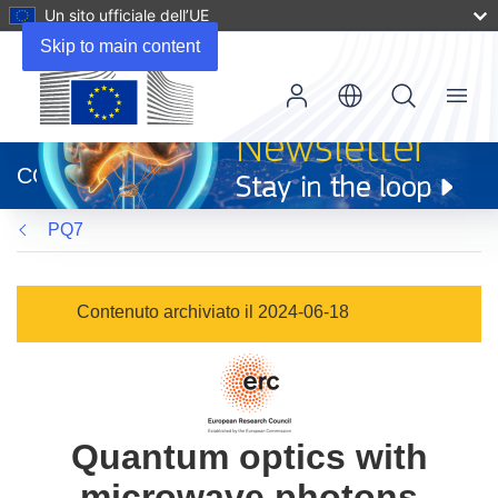
Un sito ufficiale dell’UE
Skip to main content
Menu
(si
apre
CORDIS
in
una
PQ7
nuova
finestra)
Contenuto archiviato il 2024-06-18
Quantum optics with
microwave photons