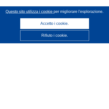
Questo sito utilizza i cookie
per migliorare l'esplorazione.
Accetto i cookie.
Rifiuto i cookie.
CORDIS - Risultati della ricerca dell’UE
Questo sito web è gestito dall'
Ufficio delle pubblicazioni
dell'Unione europea
Accessibilità
Classificazione semi-automatica dei progetti - Informativa
sulla spiegabilità
Contattaci