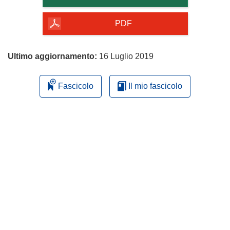
della
pagina
PDF
Ultimo aggiornamento:
16 Luglio 2019
Fascicolo
Il mio fascicolo