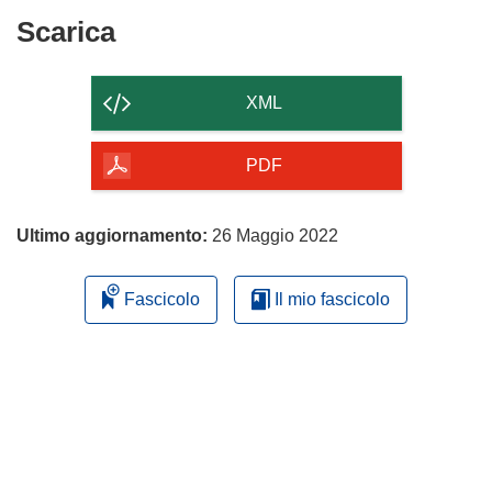
Scarica
Scarica
il
contenuto
XML
della
pagina
PDF
Ultimo aggiornamento:
26 Maggio 2022
Fascicolo
Il mio fascicolo