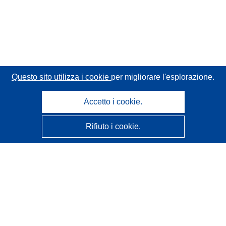
Questo sito utilizza i cookie
per migliorare l'esplorazione.
Accetto i cookie.
Rifiuto i cookie.
CORDIS - Risultati della ricerca dell’UE
Questo sito web è gestito dall'
Ufficio delle pubblicazioni
dell'Unione europea
Accessibilità