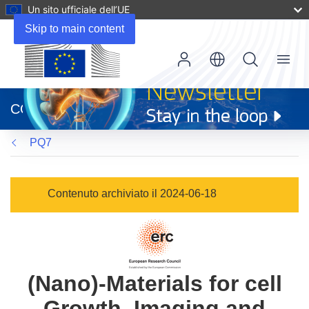
Un sito ufficiale dell’UE
Skip to main content
Menu
(si
apre
CORDIS
in
una
PQ7
nuova
finestra)
Contenuto archiviato il 2024-06-18
(Nano)-Materials for cell
Growth, Imaging and