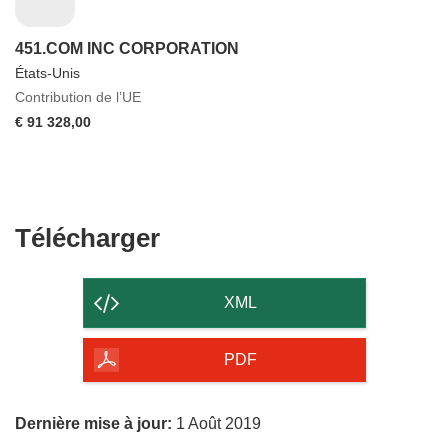
451.COM INC CORPORATION
États-Unis
Contribution de l’UE
€ 91 328,00
Télécharger
Télécharger
le
contenu
XML
de
la
PDF
page
Dernière mise à jour:
1 Août 2019