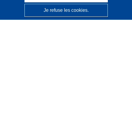
Je refuse les cookies.
CORDIS - Résultats de la recherche de l’UE
Ce site web est géré par l'
Office des publications de
l’Union européenne
Accessibilité
Classification semi-automatique des projets - Avis sur
l’explicabilité
Contactez nous
Contacter notre Help Desk
Foire aux questions
(et leurs réponses)