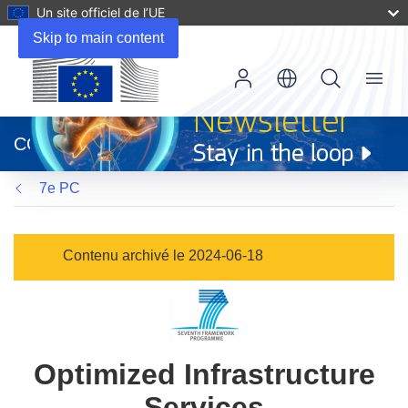
Un site officiel de l’UE
Skip to main content
Menu
(s’ouvre
dans
CORDIS
une
nouvelle
7e PC
fenêtre)
Contenu archivé le 2024-06-18
Optimized Infrastructure
Services