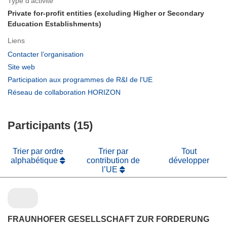
Type d’activité
Private for-profit entities (excluding Higher or Secondary
Education Establishments)
Liens
(s’ouvre
Contacter l’organisation
dans
(s’ouvre
Site web
une
dans
(s’ouvre
Participation aux programmes de R&I de l'UE
nouvelle
une
dans
(s’ouvre
Réseau de collaboration HORIZON
fenêtre)
nouvelle
une
dans
fenêtre)
nouvelle
une
fenêtre)
Participants (15)
nouvelle
fenêtre)
Trier par ordre
Trier par
Tout
alphabétique
contribution de
développer
l’UE
FRAUNHOFER GESELLSCHAFT ZUR FORDERUNG