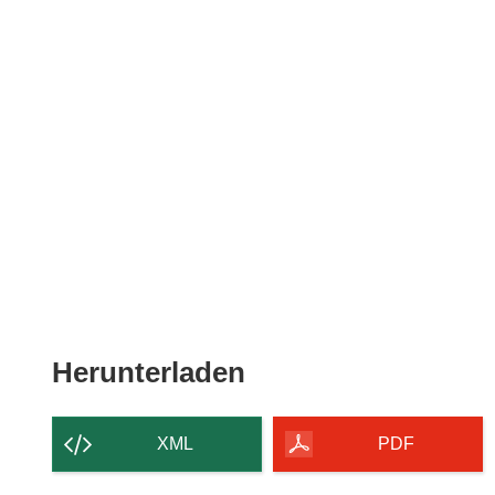
Den
Herunterladen
Inhalt
der
XML
PDF
Seite