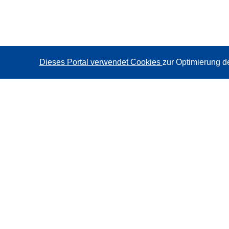
Dieses Portal verwendet Cookies
zur Optimierung d
CORDIS - Forschungsergebnisse der EU
Diese Website wird vom
Amt für Veröffentlichungen der
Europäischen Union
verwaltet.
Barrierefreiheit
Halbautomatische Projektklassifizierung - Hinweis zur
Erklärbarkeit