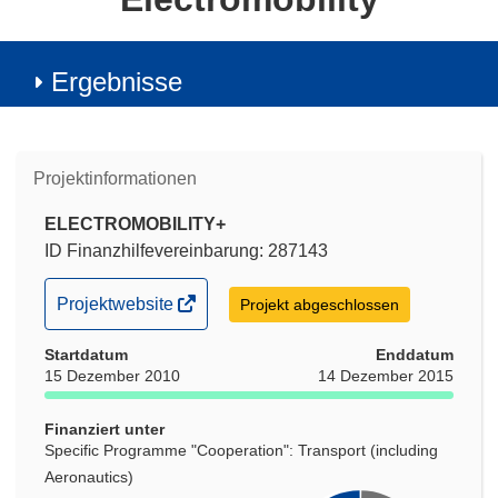
Ergebnisse
Projektinformationen
ELECTROMOBILITY+
ID Finanzhilfevereinbarung: 287143
(öffnet
Projektwebsite
Projekt abgeschlossen
in
Startdatum
neuem
Enddatum
15 Dezember 2010
14 Dezember 2015
Fenster)
Finanziert unter
Specific Programme "Cooperation": Transport (including
Aeronautics)