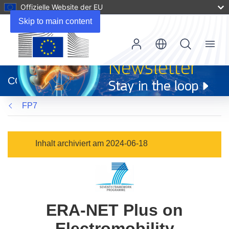
Offizielle Website der EU
Skip to main content
Menu
(öffnet
in
CORDIS
neuem
Fenster)
FP7
Inhalt archiviert am 2024-06-18
ERA-NET Plus on
Electromobility