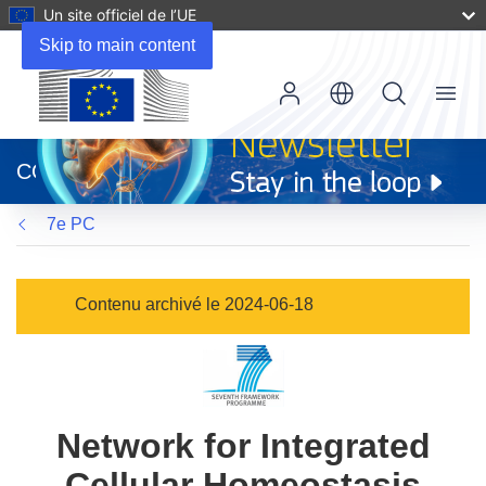
Un site officiel de l’UE
Skip to main content
Menu
(s’ouvre
dans
CORDIS
une
nouvelle
7e PC
fenêtre)
Contenu archivé le 2024-06-18
Network for Integrated
Cellular Homeostasis