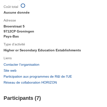
Coût total
Aucune donnée
Adresse
Broerstraat 5
9712CP Groningen
Pays-Bas
Type d’activité
Higher or Secondary Education Establishments
Liens
(s’ouvre
Contacter l’organisation
dans
(s’ouvre
Site web
une
dans
(s’ouvre
Participation aux programmes de R&I de l'UE
nouvelle
une
dans
(s’ouvre
Réseau de collaboration HORIZON
fenêtre)
nouvelle
une
dans
fenêtre)
nouvelle
une
fenêtre)
Participants (7)
nouvelle
fenêtre)