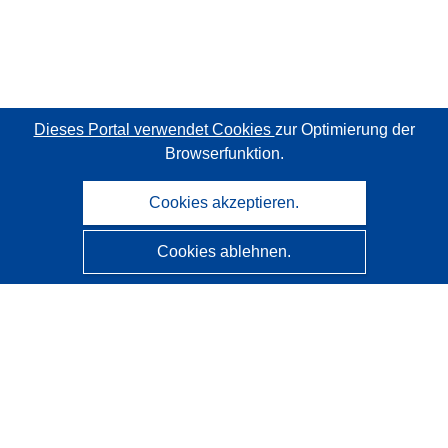
Dieses Portal verwendet Cookies
zur Optimierung der
Browserfunktion.
Cookies akzeptieren.
Cookies ablehnen.
CORDIS - Forschungsergebnisse der EU
Diese Website wird vom
Amt für Veröffentlichungen der
Europäischen Union
verwaltet.
Barrierefreiheit