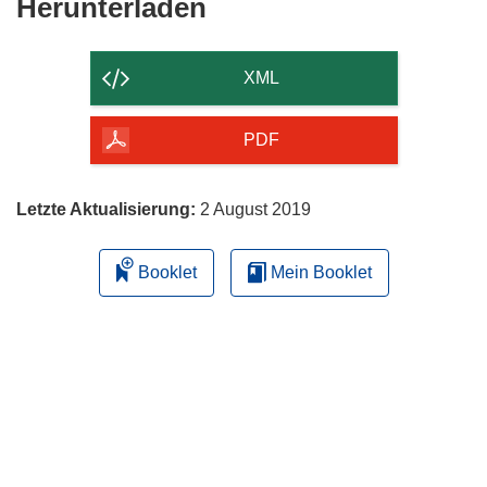
Den
Herunterladen
Inhalt
der
XML
Seite
herunterladen
PDF
Letzte Aktualisierung:
2 August 2019
Booklet
Mein Booklet