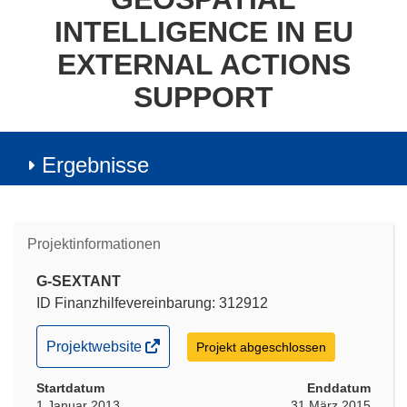
INTELLIGENCE IN EU
EXTERNAL ACTIONS
SUPPORT
Ergebnisse
Projektinformationen
G-SEXTANT
ID Finanzhilfevereinbarung: 312912
(öffnet
Projektwebsite
Projekt abgeschlossen
in
Startdatum
neuem
Enddatum
1 Januar 2013
31 März 2015