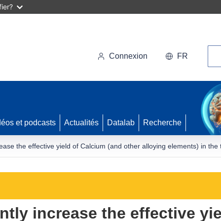
ier?
Rec
Connexion
FR
déos et podcasts
Actualités
Datalab
Recherche
rease the effective yield of Calcium (and other alloying elements) in the 
ntly increase the effective yi