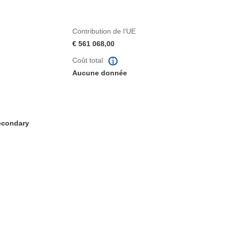
Contribution de l’UE
€ 561 068,00
Coût total
Aucune donnée
Secondary
fenêtre)
re dans une nouvelle fenêtre)
e nouvelle fenêtre)