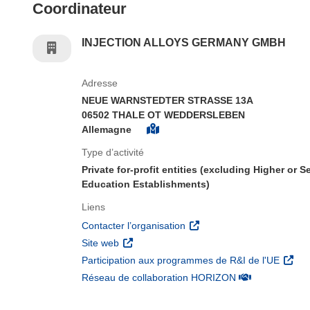
Coordinateur
INJECTION ALLOYS GERMANY GMBH
Adresse
NEUE WARNSTEDTER STRASSE 13A
06502 THALE OT WEDDERSLEBEN
Allemagne
Type d’activité
Private for-profit entities (excluding Higher or 
Education Establishments)
Liens
(s’ouvre dans une nouvelle 
Contacter l’organisation
(s’ouvre dans une nouvelle fenêtre)
Site web
(s’ouv
Participation aux programmes de R&I de l'UE
(s’ouvre dans un
Réseau de collaboration HORIZON