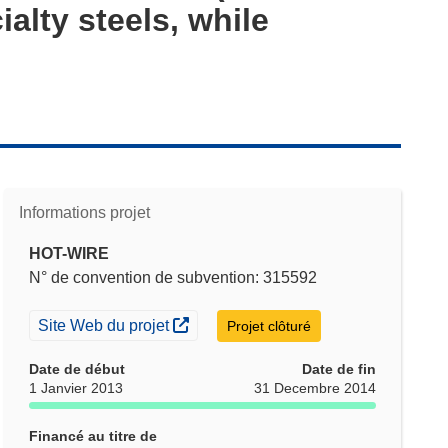
ialty steels, while
Informations projet
HOT-WIRE
N° de convention de subvention: 315592
(s’ouvre dans une nouvelle fenêtre)
Site Web du projet
Projet clôturé
Date de début
Date de fin
1 Janvier 2013
31 Decembre 2014
Financé au titre de