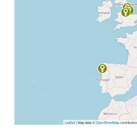
Leaflet
| Map data ©
OpenStreetMap
contributor