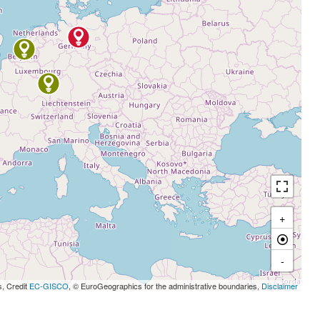
+
-
s, Credit
EC-GISCO
, © EuroGeographics for the administrative boundaries,
Disclaimer