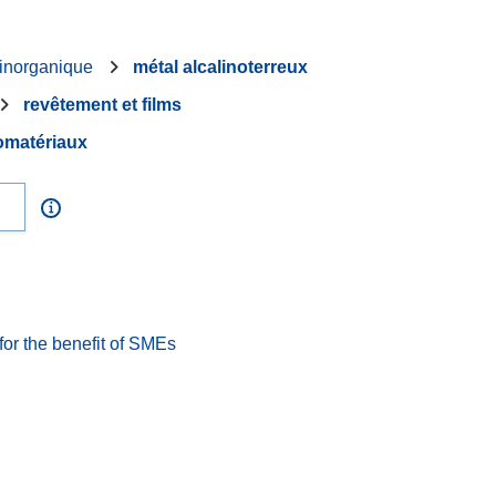
 inorganique
métal alcalinoterreux
revêtement et films
omatériaux
or the benefit of SMEs