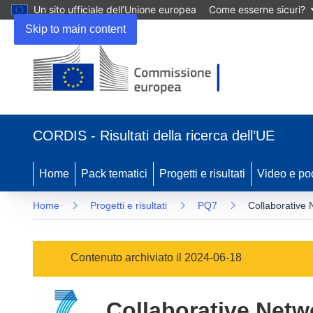
Un sito ufficiale dell’Unione europea
Come esserne sicuri?
Skip to main content
(si
apre
CORDIS - Risultati della ricerca dell’UE
in
una
nuova
Home
Pack tematici
Progetti e risultati
Video e po
finestra)
Home
Progetti e risultati
PQ7
Collaborative 
Contenuto archiviato il 2024-06-18
Collaborative Netw