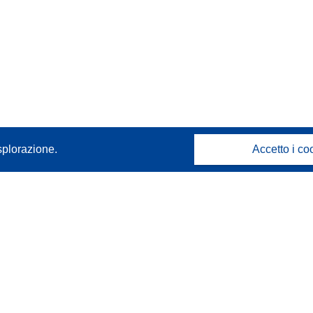
splorazione.
Accetto i co
Contattaci
Contatta il nostro Help Desk
FAQ: domande frequenti
(e relative risposte)