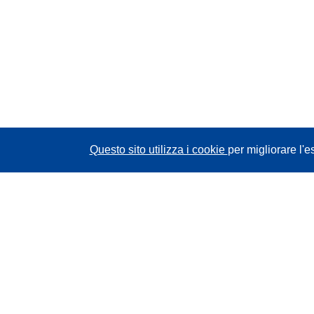
Questo sito utilizza i cookie
per migliorare l'e
CORDIS - Risultati della ricerca dell’UE
Questo sito web è gestito dall'
Ufficio delle
pubblicazioni dell'Unione europea