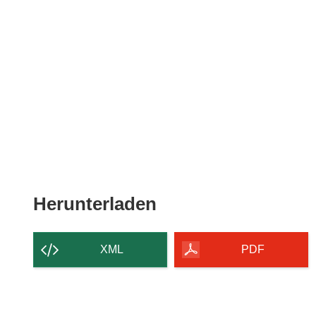
Den
Herunterladen
Inhalt
der
XML
PDF
Seite
herunterladen