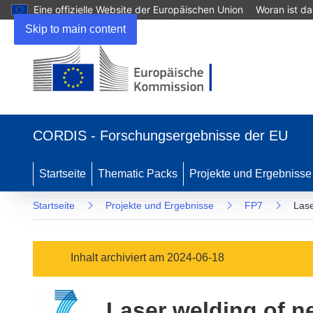
Eine offizielle Website der Europäischen Union
Woran ist d
Skip to main content
(öffnet
in
CORDIS - Forschungsergebnisse der EU
neuem
Fenster)
Startseite
Thematic Packs
Projekte und Ergebnisse
Startseite
Projekte und Ergebnisse
FP7
Lase
Inhalt archiviert am 2024-06-18
Laser welding of n