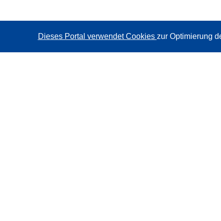
Dieses Portal verwendet Cookies
zur Optimierung d
CORDIS - Forschungsergebnisse der EU
Diese Website wird vom
Amt für Veröffentlichungen der
Europäischen Union
verwaltet.
Barrierefreiheit
Halbautomatische Projektklassifizierung - Hinweis zur
Erklärbarkeit