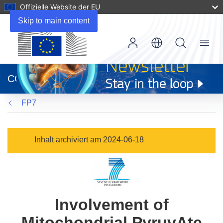
Offizielle Website der EU
Skip to main content
Menu
(öffnet
in
CORDIS
neuem
Fenster)
FP7
Inhalt archiviert am 2024-06-18
Involvement of
Mitochondrial PyruvAte