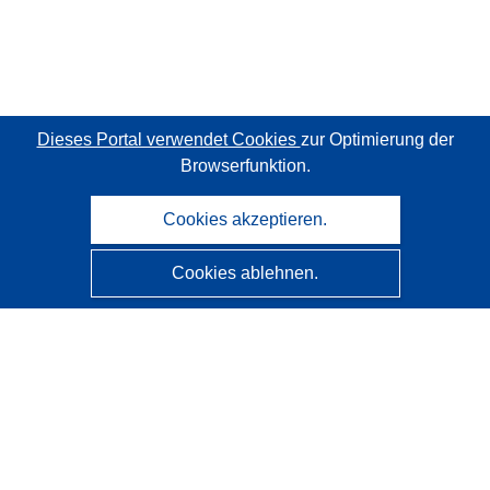
Dieses Portal verwendet Cookies
zur Optimierung der
Browserfunktion.
Cookies akzeptieren.
Cookies ablehnen.
CORDIS - Forschungsergebnisse der EU
Diese Website wird vom
Amt für Veröffentlichungen der
Europäischen Union
verwaltet.
Barrierefreiheit