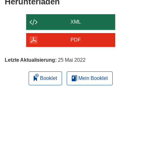
Den
Herunterladen
Inhalt
der
XML
Seite
herunterladen
PDF
Letzte Aktualisierung:
25 Mai 2022
Booklet
Mein Booklet