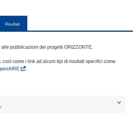
Risultati
 e alle pubblicazioni dei progetti ORIZZONTE.
Q, così come i link ad alcuni tipi di risultati specifici come
OpenAIRE
.