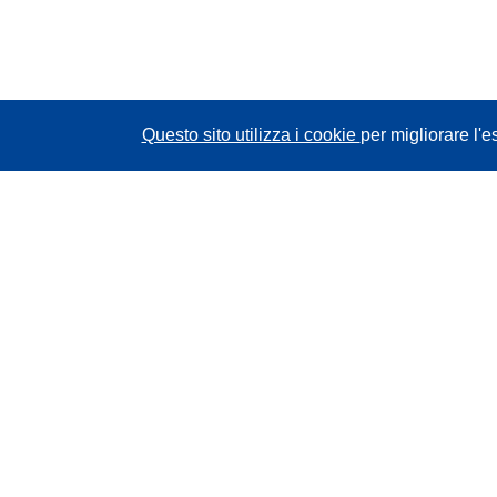
Questo sito utilizza i cookie
per migliorare l'e
CORDIS - Risultati della ricerca dell’UE
Questo sito web è gestito dall'
Ufficio delle
pubblicazioni dell'Unione europea
Accessibilità
Classificazione semi-automatica dei progetti -
Informativa sulla spiegabilità