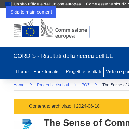
Un sito ufficiale dell’Unione europea
Come esserne sicuri?
Skip to main content
(si
apre
CORDIS - Risultati della ricerca dell’UE
in
una
nuova
Home
Pack tematici
Progetti e risultati
Video e po
finestra)
Home
Progetti e risultati
PQ7
The Sense of 
Contenuto archiviato il 2024-06-18
The Sense of Comm