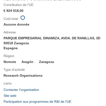
Contribution de l’UE
€ 924 018,00
Coût total
Aucune donnée
Adresse
PARQUE EMPRESARIAL DINAMIZA, AVDA. DE RANILLAS, 3D
50018 Zaragoza
Espagne
Région
Noreste
Aragón
Zaragoza
Type d’activité
Research Organisations
Liens
(s’ouvre
Contacter l’organisation
dans
(s’ouvre
Site web
une
dans
(s’ouvre
Participation aux programmes de R&I de l'UE
nouvelle
une