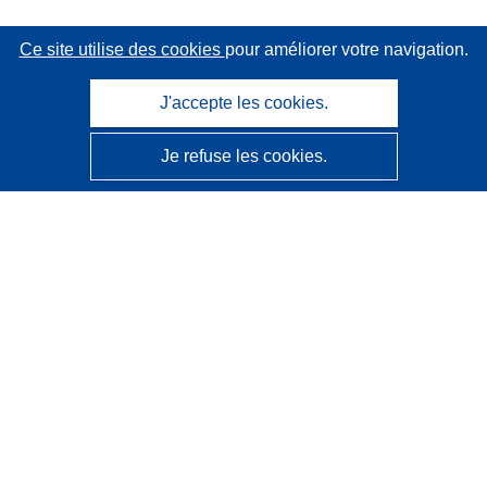
Ce site utilise des cookies
pour améliorer votre navigation.
J'accepte les cookies.
Je refuse les cookies.
CORDIS - Résultats de la recherche de l’UE
Ce site web est géré par l'
Office des publications de
l’Union européenne
Accessibilité
Classification semi-automatique des projets - Avis sur
l’explicabilité
Contactez nous