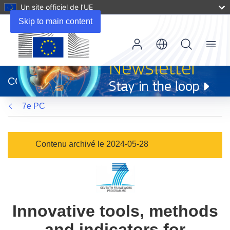
Un site officiel de l’UE
Skip to main content
Menu
(s’ouvre
dans
CORDIS
une
nouvelle
7e PC
fenêtre)
Contenu archivé le 2024-05-28
Innovative tools, methods
and indicators for