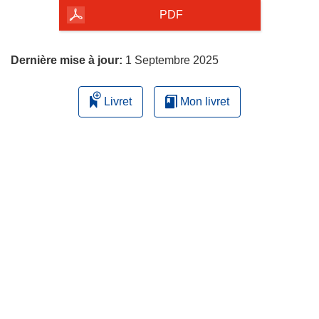
la
PDF
page
Dernière mise à jour:
1 Septembre 2025
Livret
Mon livret