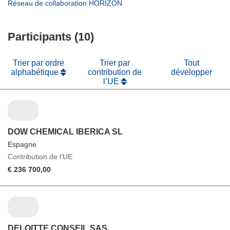
dans
(s’ouvre
Réseau de collaboration HORIZON
fenêtre)
nouvelle
une
dans
fenêtre)
nouvelle
une
fenêtre)
Participants (10)
nouvelle
fenêtre)
Trier par ordre
Trier par
Tout
alphabétique
contribution de
développer
l’UE
DOW CHEMICAL IBERICA SL
Espagne
Contribution de l’UE
€ 236 700,00
DELOITTE CONSEIL SAS