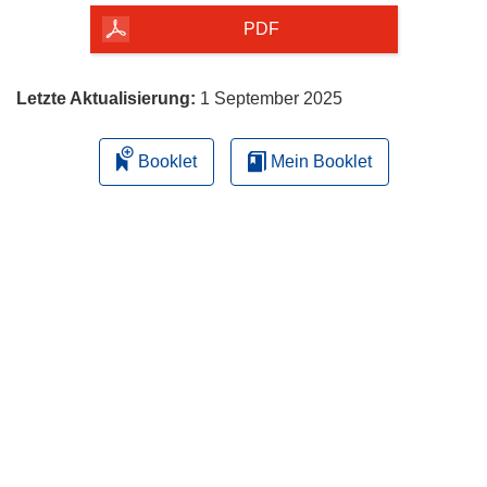
herunterladen
PDF
Letzte Aktualisierung:
1 September 2025
Booklet
Mein Booklet