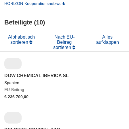
neuem
in
(öffnet
HORIZON-Kooperationsnetzwerk
Fenster)
neuem
in
Fenster)
neuem
Beteiligte (10)
Fenster)
Alphabetisch
Nach EU-
Alles
sortieren
Beitrag
aufklappen
sortieren
DOW CHEMICAL IBERICA SL
Spanien
EU-Beitrag
€ 236 700,00