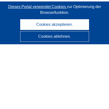
Dieses Portal verwendet Cookies
zur Optimierung der
Browserfunktion.
Cookies akzeptieren.
Cookies ablehnen.
CORDIS - Forschungsergebnisse der EU
Diese Website wird vom
Amt für Veröffentlichungen der
Europäischen Union
verwaltet.
Barrierefreiheit
Halbautomatische Projektklassifizierung - Hinweis zur
Erklärbarkeit
Kontakt