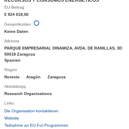
RECURSOS Y CONSUMOS ENERGETICOS
EU-Beitrag
€ 924 018,00
Gesamtkosten
Keine Daten
Adresse
PARQUE EMPRESARIAL DINAMIZA, AVDA. DE RANILLAS, 3D
50018 Zaragoza
Spanien
Region
Noreste
Aragón
Zaragoza
Aktivitätstyp
Research Organisations
Links
(öffnet
Die Organisation kontaktieren
in
(öffnet
Website
neuem
in
(öffnet
Teilnahme an EU-FuI-Programmen
Fenster)