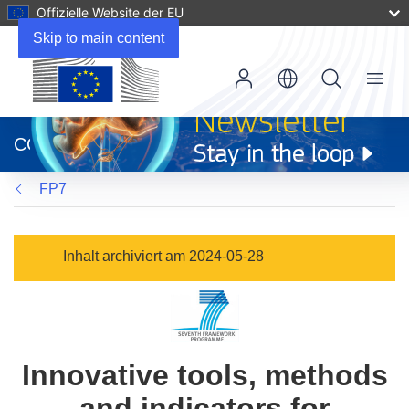
Offizielle Website der EU
Skip to main content
Menu
(öffnet
in
CORDIS
neuem
Fenster)
FP7
Inhalt archiviert am 2024-05-28
Innovative tools, methods
and indicators for