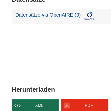
Datensätze via OpenAIRE (3)
Den
Herunterladen
Inhalt
der
XML
PDF