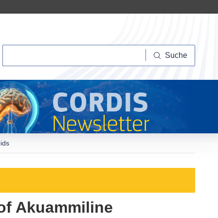
Suche
Suche
ids
 of Akuammiline