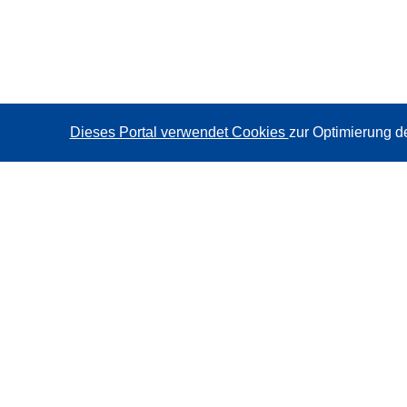
Dieses Portal verwendet Cookies
zur Optimierung d
CORDIS - Forschungsergebnisse der EU
Diese Website wird vom
Amt für Veröffentlichungen der
Europäischen Union
verwaltet.
Barrierefreiheit
Halbautomatische Projektklassifizierung - Hinweis zur