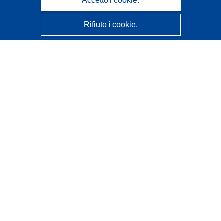
Accetto i cookie.
Rifiuto i cookie.
CORDIS - Risultati della ricerca dell’UE
Questo sito web è gestito dall'
Ufficio delle pubblicazioni
dell'Unione europea
Accessibilità
Classificazione semi-automatica dei progetti - Informativa
sulla spiegabilità
Contattaci
Contatta il nostro Help Desk
FAQ: domande frequenti
(e relative risposte)