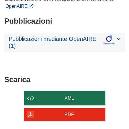
.OpenAIRE
.
Pubblicazioni
Pubblicazioni mediante OpenAIRE
(1)
Scarica
Scarica
il
contenuto
XML
della
pagina
PDF