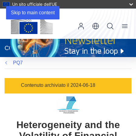
Un sito ufficiale dell’UE
Skip to main content
Menu
(si
apre
CORDIS
in
una
PQ7
nuova
finestra)
Contenuto archiviato il 2024-06-18
Heterogeneity and the
Volatility of Financial