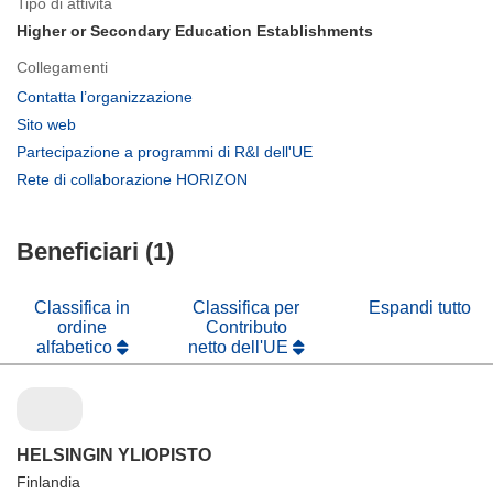
Tipo di attività
Higher or Secondary Education Establishments
Collegamenti
(si
Contatta l’organizzazione
apre
(si
Sito web
in
apre
(si
Partecipazione a programmi di R&I dell'UE
una
in
apre
(si
Rete di collaborazione HORIZON
nuova
una
in
apre
finestra)
nuova
una
in
finestra)
nuova
Beneficiari (1)
una
finestra)
nuova
finestra)
Classifica in
Classifica per
Espandi tutto
ordine
Contributo
alfabetico
netto dell'UE
HELSINGIN YLIOPISTO
Finlandia