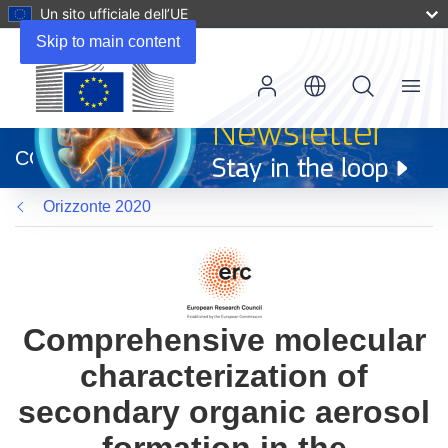
Un sito ufficiale dell’UE
Skip to main content
Menu
(si
apre
CORDIS
in
una
Orizzonte 2020
nuova
finestra)
Comprehensive molecular
characterization of
secondary organic aerosol