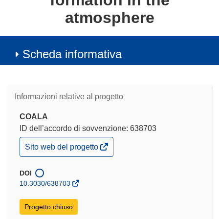
formation in the
atmosphere
Scheda informativa
Informazioni relative al progetto
COALA
ID dell’accordo di sovvenzione: 638703
(si
Sito web del progetto
apre
in
una
DOI
nuova
10.3030/638703
finestra)
Progetto chiuso