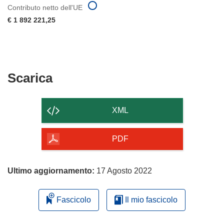
Contributo netto dell'UE
€ 1 892 221,25
Scarica
Scarica
il
contenuto
XML
della
pagina
PDF
Ultimo aggiornamento:
17 Agosto 2022
Fascicolo
Il mio fascicolo