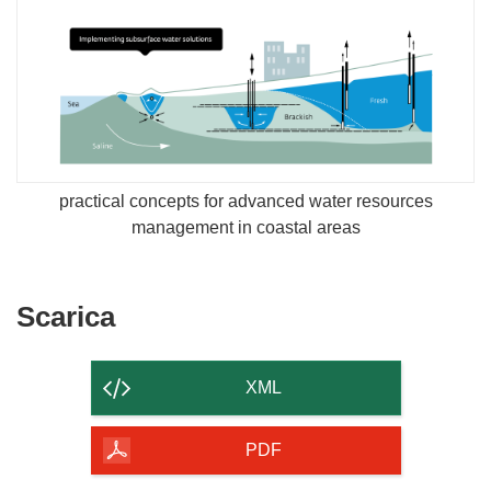
practical concepts for advanced water resources
management in coastal areas
Scarica
Scarica
il
contenuto
XML
della
pagina
PDF