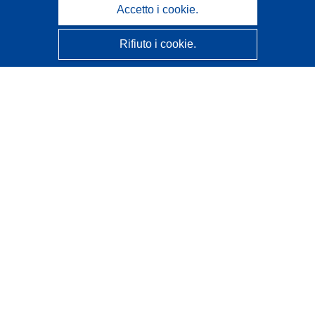
Accetto i cookie.
Rifiuto i cookie.
CORDIS - Risultati della ricerca dell’UE
Questo sito web è gestito dall'
Ufficio delle pubblicazioni
dell'Unione europea
Accessibilità
Classificazione semi-automatica dei progetti - Informativa
sulla spiegabilità
Contattaci
Contatta il nostro Help Desk
FAQ: domande frequenti
(e relative risposte)