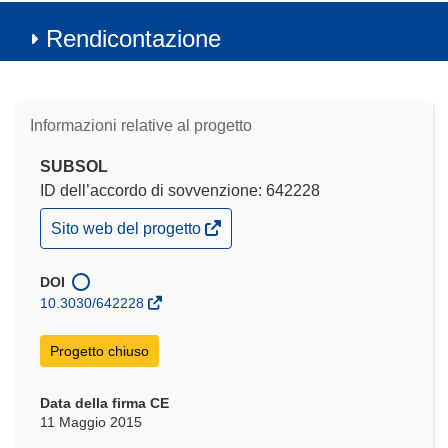
Rendicontazione
Informazioni relative al progetto
SUBSOL
ID dell’accordo di sovvenzione: 642228
(si
Sito web del progetto
apre
in
una
DOI
nuova
10.3030/642228
finestra)
Progetto chiuso
Data della firma CE
11 Maggio 2015