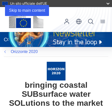
Un sito ufficiale dell’UE
Skip to main content
Menu
(si
apre
CORDIS
in
una
Orizzonte 2020
nuova
finestra)
bringing coastal
SUBsurface water
SOLutions to the market