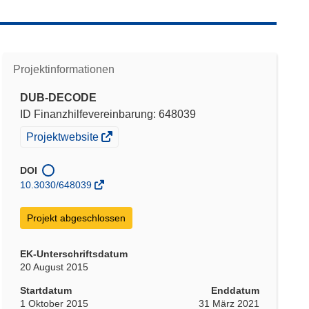
Projektinformationen
DUB-DECODE
ID Finanzhilfevereinbarung: 648039
(öffnet
Projektwebsite
in
neuem
DOI
Fenster)
10.3030/648039
Projekt abgeschlossen
EK-Unterschriftsdatum
20 August 2015
Startdatum
Enddatum
1 Oktober 2015
31 März 2021