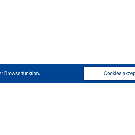
er Browserfunktion.
Cookies akzep
Kontakt
Wenden Sie sich an das Help Desk
Häufig gestellte Fragen
(mit Antworten)