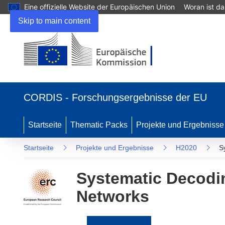
Eine offizielle Website der Europäischen Union
Woran ist d
Skip to main content
(öffnet
in
CORDIS - Forschungsergebnisse der EU
neuem
Fenster)
Startseite
Thematic Packs
Projekte und Ergebnisse
Startseite
Projekte und Ergebnisse
H2020
S
Systematic Decodin
Networks