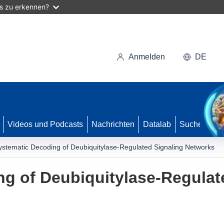
as zu erkennen?
Anmelden
DE
Videos und Podcasts
Nachrichten
Datalab
Suche
ystematic Decoding of Deubiquitylase-Regulated Signaling Networks
g of Deubiquitylase-Regulat