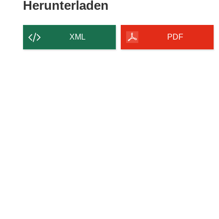
Den
Herunterladen
Inhalt
der
XML
PDF
Seite
herunterladen