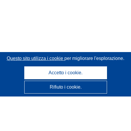
Questo sito utilizza i cookie
per migliorare l'esplorazione.
Accetto i cookie.
Rifiuto i cookie.
CORDIS - Risultati della ricerca dell’UE
Questo sito web è gestito dall'
Ufficio delle pubblicazioni
dell'Unione europea