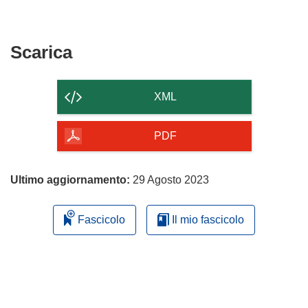
Scarica
Scarica
il
contenuto
XML
della
pagina
PDF
Ultimo aggiornamento:
29 Agosto 2023
Fascicolo
Il mio fascicolo