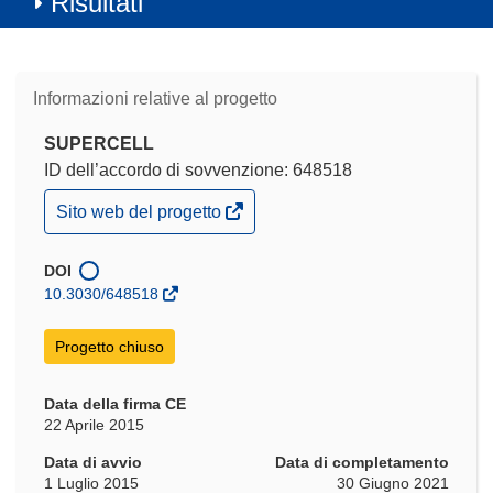
Risultati
Informazioni relative al progetto
SUPERCELL
ID dell’accordo di sovvenzione: 648518
(si
Sito web del progetto
apre
in
una
DOI
nuova
10.3030/648518
finestra)
Progetto chiuso
Data della firma CE
22 Aprile 2015
Data di avvio
Data di completamento
1 Luglio 2015
30 Giugno 2021