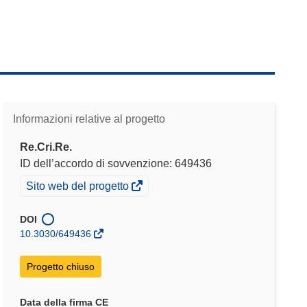
Informazioni relative al progetto
Re.Cri.Re.
ID dell’accordo di sovvenzione: 649436
(si
Sito web del progetto
apre
in
DOI
una
10.3030/649436
nuova
finestra)
Progetto chiuso
Data della firma CE