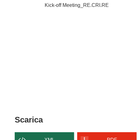
Kick-off Meeting_RE.CRI.RE
Scarica
Scarica
il
contenuto
XML
PDF