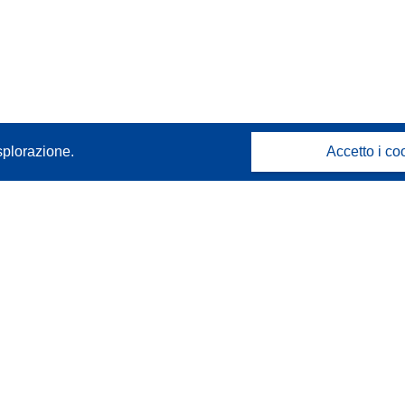
splorazione.
Accetto i co
Contattaci
Contatta il nostro Help Desk
FAQ: domande frequenti
(e relative risposte)
Seguici