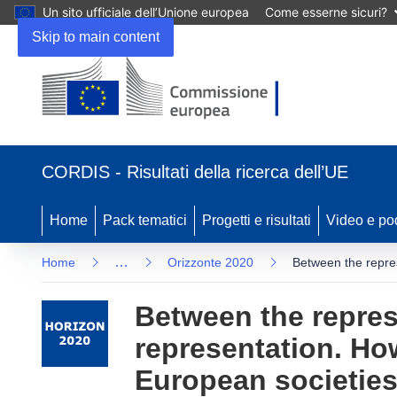
Un sito ufficiale dell’Unione europea
Come esserne sicuri?
Skip to main content
(si
apre
CORDIS - Risultati della ricerca dell’UE
in
una
nuova
Home
Pack tematici
Progetti e risultati
Video e po
finestra)
…
Home
Orizzonte 2020
Between the repres
Between the represe
representation. Ho
European societies 