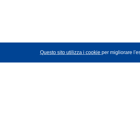
Questo sito utilizza i cookie
per migliorare l'e
CORDIS - Risultati della ricerca dell’UE
Questo sito web è gestito dall'
Ufficio delle
pubblicazioni dell'Unione europea
Accessibilità