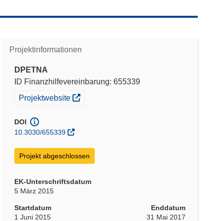
Projektinformationen
DPETNA
ID Finanzhilfevereinbarung: 655339
(öffnet in neuem Fenster)
Projektwebsite
DOI
10.3030/655339
Projekt abgeschlossen
EK-Unterschriftsdatum
5 März 2015
Startdatum
Enddatum
1 Juni 2015
31 Mai 2017