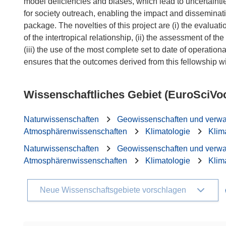
model deficiencies and biases, which lead to uncertaintie
for society outreach, enabling the impact and disseminatio
package. The novelties of this project are (i) the evalua
of the intertropical relationship, (ii) the assessment of 
(iii) the use of the most complete set to date of operationa
Wissenschaftliches Gebiet (EuroSciVo
Naturwissenschaften
Geowissenschaften und verw
Atmosphärenwissenschaften
Klimatologie
Klim
Naturwissenschaften
Geowissenschaften und verw
Atmosphärenwissenschaften
Klimatologie
Klim
Neue Wissenschaftsgebiete vorschlagen