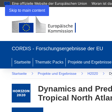
Eine offizielle Website der Europäischen Union
Woran ist d
Skip to main content
(öffnet in neuem Fenster)
CORDIS - Forschungsergebnisse der EU
Startseite
Thematic Packs
Projekte und Ergebnisse
Startseite
Projekte und Ergebnisse
H2020
D
Dynamics and Predi
Tropical North Atla