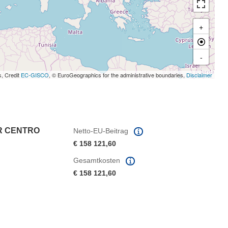
+
-
s, Credit
EC-GISCO
, © EuroGeographics for the administrative boundaries,
Disclaimer
R CENTRO
Netto-EU-Beitrag
€ 158 121,60
Gesamtkosten
€ 158 121,60