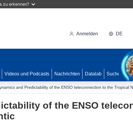
as zu erkennen?
Anmelden
DE
Videos und Podcasts
Nachrichten
Datalab
Suche
ynamics and Predictability of the ENSO teleconnection to the Tropical No
ctability of the ENSO telecon
ntic