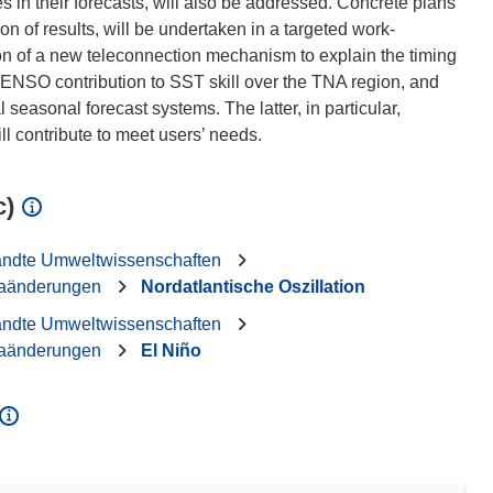
s in their forecasts, will also be addressed. Concrete plans
n of results, will be undertaken in a targeted work-
tion of a new teleconnection mechanism to explain the timing
the ENSO contribution to SST skill over the TNA region, and
l seasonal forecast systems. The latter, in particular,
c)
andte Umweltwissenschaften
aänderungen
Nordatlantische Oszillation
andte Umweltwissenschaften
aänderungen
El Niño