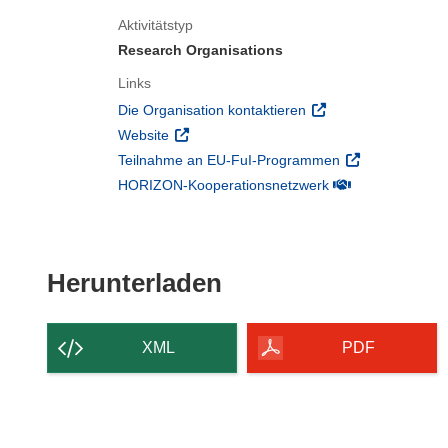
Aktivitätstyp
Research Organisations
Links
(öffnet in neuem Fens
Die Organisation kontaktieren
(öffnet in neuem Fenster)
Website
(öffnet in neuem
Teilnahme an EU-FuI-Programmen
(öffnet in neuem 
HORIZON-Kooperationsnetzwerk
Den Inhalt der Seit
Herunterladen
XML
PDF