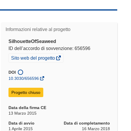
Informazioni relative al progetto
SilhouetteOfSeaweed
ID dell’accordo di sovvenzione: 656596
(si
Sito web del progetto
apre
in
DOI
una
10.3030/656596
nuova
finestra)
Progetto chiuso
Data della firma CE
13 Marzo 2015
Data di avvio
Data di completamento
1 Aprile 2015
16 Marzo 2018