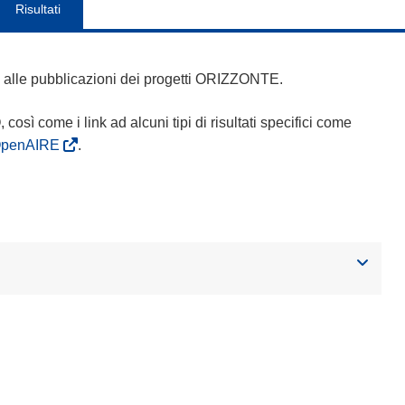
Risultati
 e alle pubblicazioni dei progetti ORIZZONTE.
Q, così come i link ad alcuni tipi di risultati specifici come
OpenAIRE
.