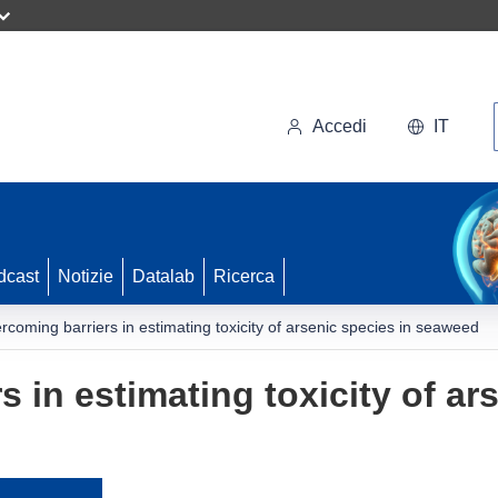
Accedi
IT
dcast
Notizie
Datalab
Ricerca
rcoming barriers in estimating toxicity of arsenic species in seaweed
 in estimating toxicity of ar