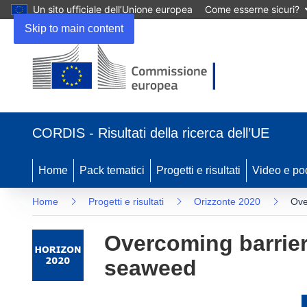
Un sito ufficiale dell’Unione europea
Come esserne sicuri?
Skip to main content
(si
apre
CORDIS - Risultati della ricerca dell’UE
in
una
nuova
Home
Pack tematici
Progetti e risultati
Video e po
finestra)
Home
Progetti e risultati
Orizzonte 2020
Ove
Overcoming barriers
seaweed