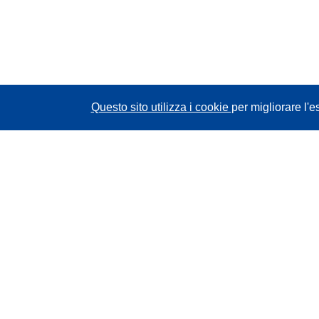
Questo sito utilizza i cookie
per migliorare l'e
CORDIS - Risultati della ricerca dell’UE
Questo sito web è gestito dall'
Ufficio delle
pubblicazioni dell'Unione europea
Accessibilità
Classificazione semi-automatica dei progetti -