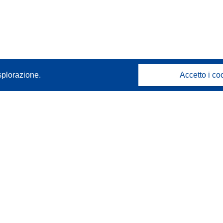
splorazione.
Accetto i co
Contattaci
Contatta il nostro Help Desk
FAQ: domande frequenti
(e relative risposte)
Seguici