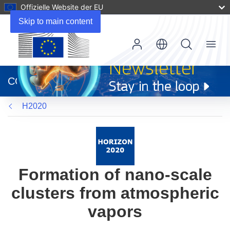
Offizielle Website der EU
Skip to main content
Menu
(öffnet
in
CORDIS
neuem
Fenster)
H2020
Formation of nano-scale
clusters from atmospheric
vapors