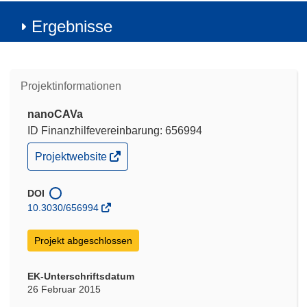
Ergebnisse
Projektinformationen
nanoCAVa
ID Finanzhilfevereinbarung: 656994
(öffnet
Projektwebsite
in
neuem
Fenster)
DOI
10.3030/656994
Projekt abgeschlossen
EK-Unterschriftsdatum
26 Februar 2015