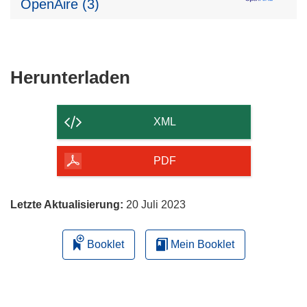
OpenAire (3)
Den
Herunterladen
Inhalt
der
XML
Seite
herunterladen
PDF
Letzte Aktualisierung:
20 Juli 2023
Booklet
Mein Booklet