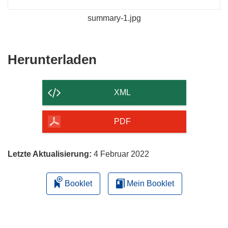
summary-1.jpg
Den
Herunterladen
Inhalt
der
XML
Seite
herunterladen
PDF
Letzte Aktualisierung:
4 Februar 2022
Booklet
Mein Booklet