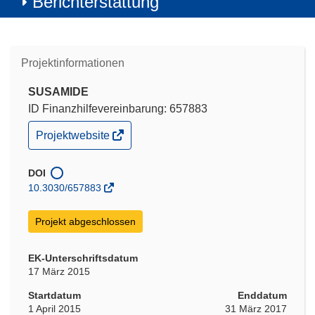
Berichterstattung
Projektinformationen
SUSAMIDE
ID Finanzhilfevereinbarung: 657883
(öffnet
Projektwebsite
in
neuem
Fenster)
DOI
10.3030/657883
Projekt abgeschlossen
EK-Unterschriftsdatum
17 März 2015
Startdatum
Enddatum
1 April 2015
31 März 2017