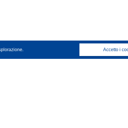
splorazione.
Accetto i co
Contattaci
Contatta il nostro Help Desk
FAQ: domande frequenti
(e relative risposte)
Seguici