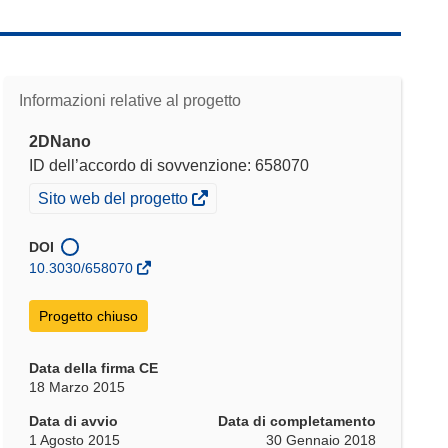
Informazioni relative al progetto
2DNano
ID dell’accordo di sovvenzione: 658070
(si
Sito web del progetto
apre
in
DOI
una
10.3030/658070
nuova
finestra)
Progetto chiuso
Data della firma CE
18 Marzo 2015
Data di avvio
Data di completamento
1 Agosto 2015
30 Gennaio 2018