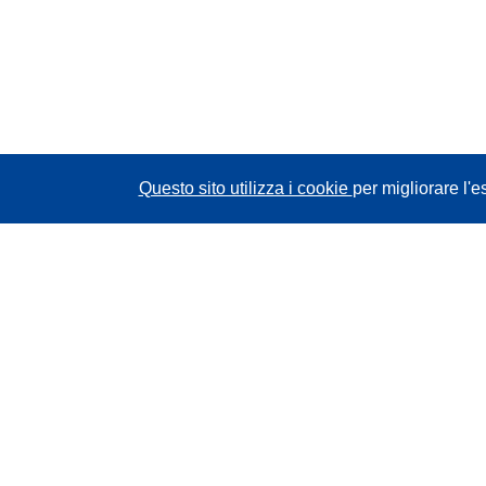
Questo sito utilizza i cookie
per migliorare l'e
CORDIS - Risultati della ricerca dell’UE
Questo sito web è gestito dall'
Ufficio delle
pubblicazioni dell'Unione europea
Accessibilità