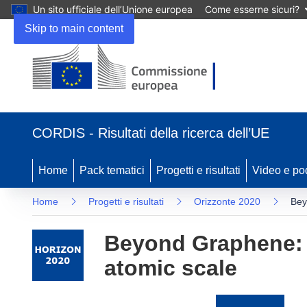
Un sito ufficiale dell’Unione europea
Come esserne sicuri?
Skip to main content
(si
apre
CORDIS - Risultati della ricerca dell’UE
in
una
nuova
Home
Pack tematici
Progetti e risultati
Video e po
finestra)
Home
Progetti e risultati
Orizzonte 2020
Bey
Beyond Graphene: F
atomic scale