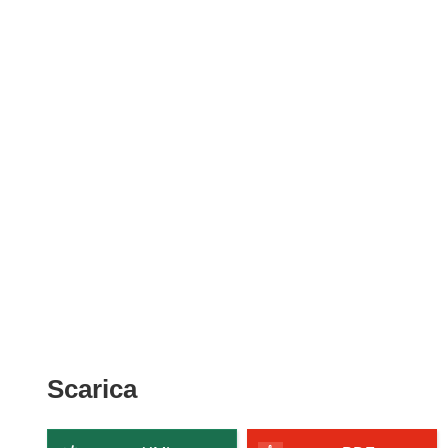
Scarica
Scarica
il