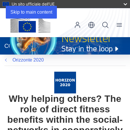
Un sito ufficiale dell’UE
Skip to main content
Menu
(si
apre
CORDIS
in
una
Orizzonte 2020
nuova
finestra)
Why helping others? The
role of direct fitness
benefits within the social-