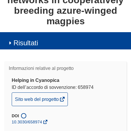
networks in cooperatively
breeding azure-winged
magpies
Risultati
Informazioni relative al progetto
Helping in Cyanopica
ID dell’accordo di sovvenzione: 658974
(si
Sito web del progetto
apre
in
DOI
una
10.3030/658974
nuova