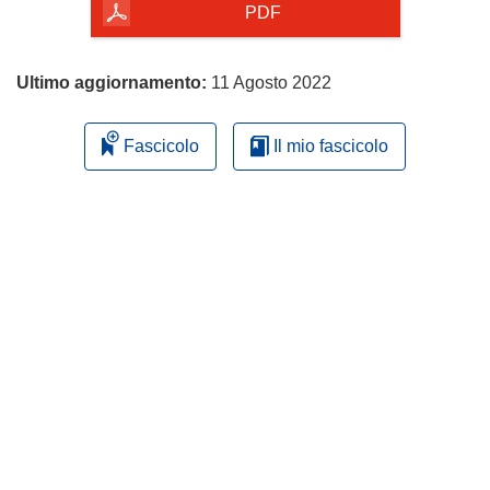
pagina
PDF
Ultimo aggiornamento:
11 Agosto 2022
Fascicolo
Il mio fascicolo