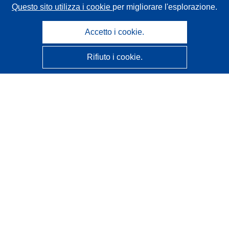
Questo sito utilizza i cookie
per migliorare l'esplorazione.
Accetto i cookie.
Rifiuto i cookie.
CORDIS - Risultati della ricerca dell’UE
Questo sito web è gestito dall'
Ufficio delle pubblicazioni
dell'Unione europea
Accessibilità
Classificazione semi-automatica dei progetti - Informativa
sulla spiegabilità
Contattaci
Contatta il nostro Help Desk