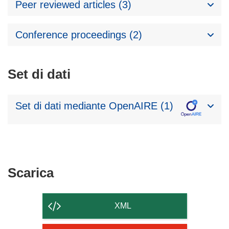
Peer reviewed articles (3)
Conference proceedings (2)
Set di dati
Set di dati mediante OpenAIRE (1)
Scarica
Scarica
il
contenuto
XML
della