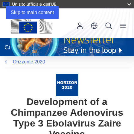
Un sito ufficiale dell’UE
Skip to main content
Menu
(si
apre
CORDIS
in
una
Orizzonte 2020
nuova
finestra)
Development of a
Chimpanzee Adenovirus
Type 3 Ebolavirus Zaire