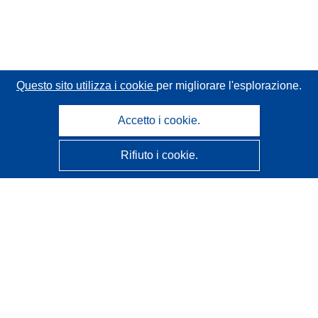
Questo sito utilizza i cookie
per migliorare l'esplorazione.
Accetto i cookie.
Rifiuto i cookie.
CORDIS - Risultati della ricerca dell’UE
Questo sito web è gestito dall'
Ufficio delle pubblicazioni
dell'Unione europea
Accessibilità
Classificazione semi-automatica dei progetti - Informativa
sulla spiegabilità