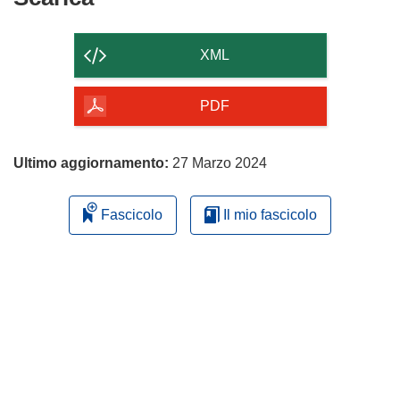
il
contenuto
XML
della
pagina
PDF
Ultimo aggiornamento:
27 Marzo 2024
Fascicolo
Il mio fascicolo