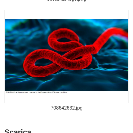
708642632.jpg
Scarica
Scarica