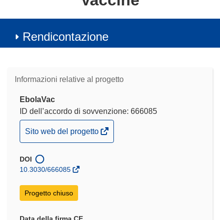
Vaccine
Rendicontazione
Informazioni relative al progetto
EbolaVac
ID dell’accordo di sovvenzione: 666085
(si
Sito web del progetto
apre
in
DOI
una
10.3030/666085
nuova
finestra)
Progetto chiuso
Data della firma CE