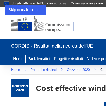
Un sito ufficiale dell’Unione europea
Come esserne sicuri?
Skip to main content
(si
apre
CORDIS - Risultati della ricerca dell’UE
in
una
nuova
Home
Pack tematici
Progetti e risultati
Video e po
finestra)
Home
Progetti e risultati
Orizzonte 2020
Cos
Cost effective wind