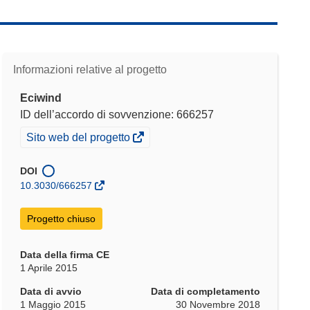
Informazioni relative al progetto
Eciwind
ID dell’accordo di sovvenzione: 666257
(si
Sito web del progetto
apre
in
DOI
una
10.3030/666257
nuova
finestra)
Progetto chiuso
Data della firma CE
1 Aprile 2015
Data di avvio
Data di completamento
1 Maggio 2015
30 Novembre 2018