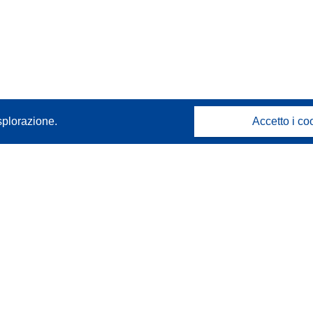
splorazione.
Accetto i co
Contattaci
Contatta il nostro Help Desk
FAQ: domande frequenti
(e relative risposte)
Seguici