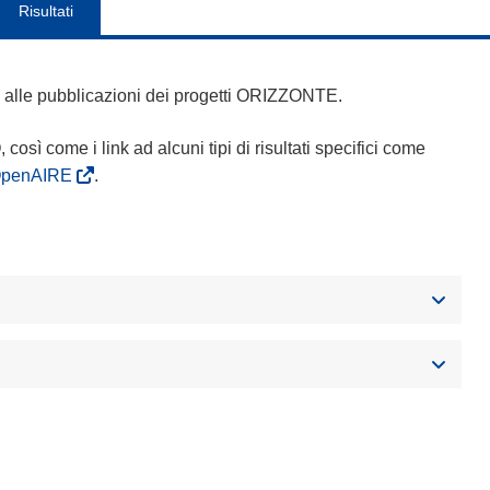
Risultati
 e alle pubblicazioni dei progetti ORIZZONTE.
Q, così come i link ad alcuni tipi di risultati specifici come
OpenAIRE
.