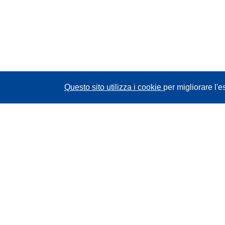
Questo sito utilizza i cookie
per migliorare l'e
CORDIS - Risultati della ricerca dell’UE
Questo sito web è gestito dall'
Ufficio delle
pubblicazioni dell'Unione europea
Accessibilità