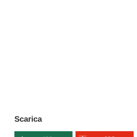
Scarica
Scarica
il