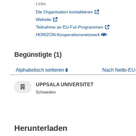
Links
(öffnet in neuem Fens
Die Organisation kontaktieren
(öffnet in neuem Fenster)
Website
(öffnet in neuem
Teilnahme an EU-FuI-Programmen
(öffnet in neuem 
HORIZON-Kooperationsnetzwerk
Begünstigte (1)
Alphabetisch sortieren
Nach Netto-EU-
UPPSALA UNIVERSITET
Schweden
Den Inhalt der Seit
Herunterladen