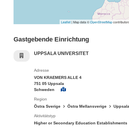
Leaflet
| Map data ©
OpenStreetMap
contributor
Gastgebende Einrichtung
UPPSALA UNIVERSITET
Adresse
VON KRAEMERS ALLE 4
751 05 Uppsala
Schweden
Region
Östra Sverige
Östra Mellansverige
Uppsala
Aktivitätstyp
Higher or Secondary Education Establishments