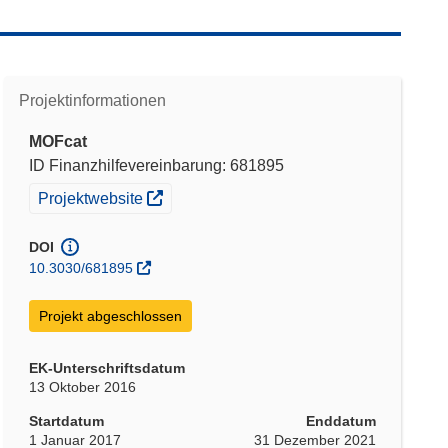
Projektinformationen
MOFcat
ID Finanzhilfevereinbarung: 681895
(öffnet in neuem Fenster)
Projektwebsite
DOI
10.3030/681895
Projekt abgeschlossen
EK-Unterschriftsdatum
13 Oktober 2016
Startdatum
Enddatum
1 Januar 2017
31 Dezember 2021