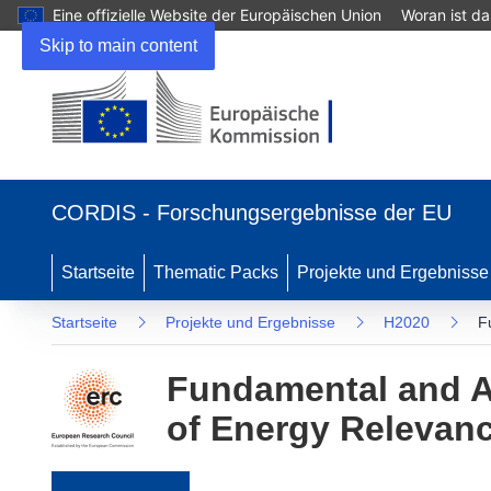
Eine offizielle Website der Europäischen Union
Woran ist d
Skip to main content
(öffnet in neuem Fenster)
CORDIS - Forschungsergebnisse der EU
Startseite
Thematic Packs
Projekte und Ergebnisse
Startseite
Projekte und Ergebnisse
H2020
F
Fundamental and A
of Energy Relevan