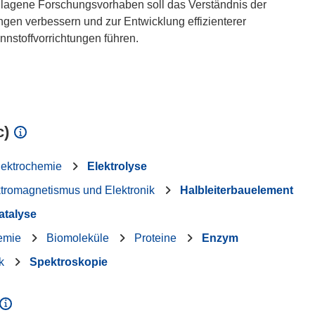
hlagene Forschungsvorhaben soll das Verständnis der
gen verbessern und zur Entwicklung effizienterer
nnstoffvorrichtungen führen.
c)
lektrochemie
Elektrolyse
tromagnetismus und Elektronik
Halbleiterbauelement
atalyse
emie
Biomoleküle
Proteine
Enzym
k
Spektroskopie