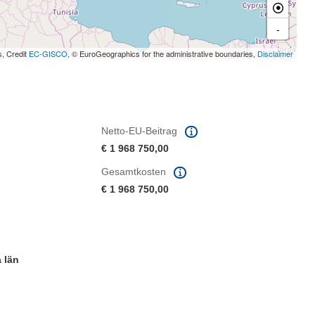
-
s, Credit
EC-GISCO
, © EuroGeographics for the administrative boundaries,
Disclaimer
Netto-EU-Beitrag
€ 1 968 750,00
Gesamtkosten
€ 1 968 750,00
 län