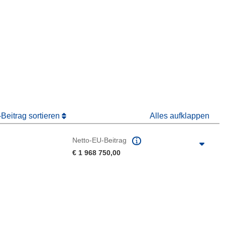
ter)
 Fenster)
Fenster)
Beitrag sortieren
Alles aufklappen
Netto-EU-Beitrag
€ 1 968 750,00
e herunterladen