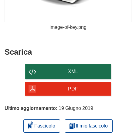
image-of-key.png
Scarica
Scarica
il
contenuto
XML
della
pagina
PDF
Ultimo aggiornamento:
19 Giugno 2019
Fascicolo
Il mio fascicolo