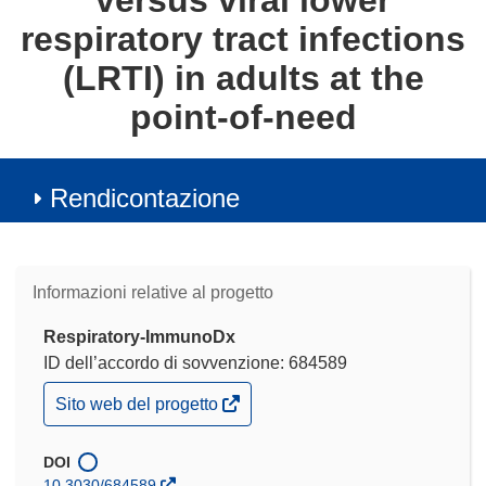
versus viral lower
respiratory tract infections
(LRTI) in adults at the
point-of-need
Rendicontazione
Informazioni relative al progetto
Respiratory-ImmunoDx
ID dell’accordo di sovvenzione: 684589
(si
Sito web del progetto
apre
in
una
DOI
nuova
10.3030/684589