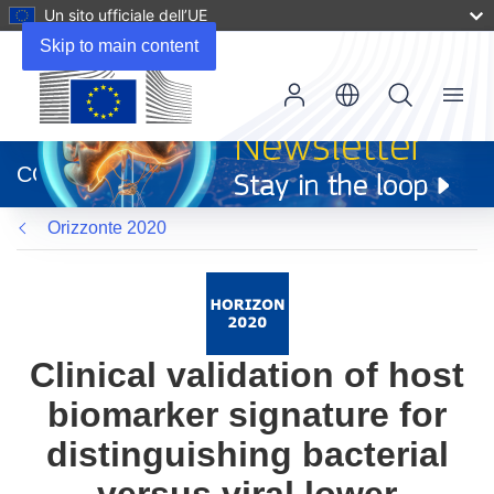
Un sito ufficiale dell’UE
Skip to main content
Menu
(si
apre
CORDIS
in
una
Orizzonte 2020
nuova
finestra)
Clinical validation of host
biomarker signature for
distinguishing bacterial