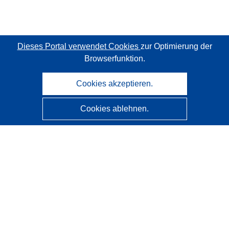
Dieses Portal verwendet Cookies
zur Optimierung der
Browserfunktion.
Cookies akzeptieren.
Cookies ablehnen.
CORDIS - Forschungsergebnisse der EU
Diese Website wird vom
Amt für Veröffentlichungen der
Europäischen Union
verwaltet.
Barrierefreiheit
Halbautomatische Projektklassifizierung - Hinweis zur
Erklärbarkeit