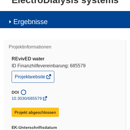
ElectroDialysis systems
Ergebnisse
Projektinformationen
REvivED water
ID Finanzhilfevereinbarung: 685579
(öffnet
Projektwebsite
in
neuem
Fenster)
DOI
10.3030/685579
Projekt abgeschlossen
EK-Unterschriftsdatum