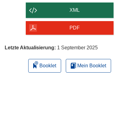
der
XML
Seite
herunterladen
PDF
Letzte Aktualisierung:
1 September 2025
Booklet
Mein Booklet