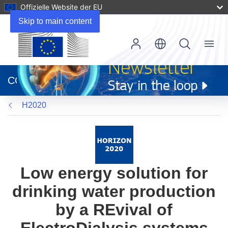
Offizielle Website der EU
Skip to main content
Menu
(öffnet
in
CORDIS
neuem
Fenster)
H2020
Low energy solution for
drinking water production
by a REvival of