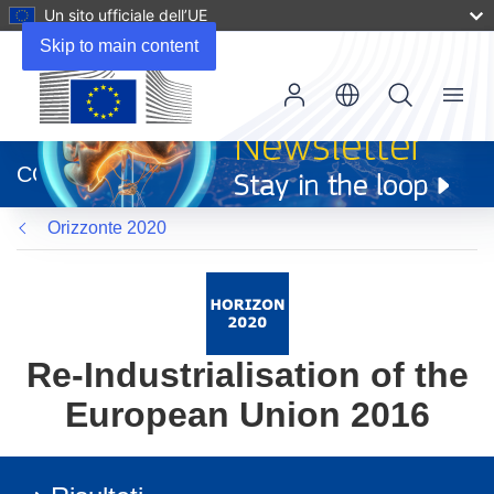
Un sito ufficiale dell’UE
Skip to main content
Menu
(si
apre
CORDIS
in
una
Orizzonte 2020
nuova
finestra)
Re-Industrialisation of the
European Union 2016