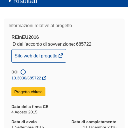
Risultati
Informazioni relative al progetto
REinEU2016
ID dell’accordo di sovvenzione: 685722
(si
Sito web del progetto
apre
in
DOI
una
10.3030/685722
nuova
finestra)
Progetto chiuso
Data della firma CE
4 Agosto 2015
Data di avvio
Data di completamento
1 Settembre 2015
31 Dicembre 2016