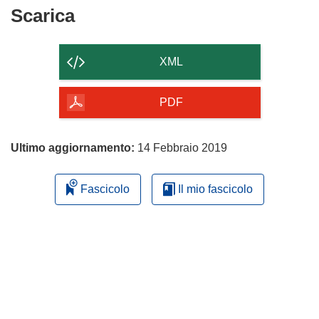
Scarica
Scarica
il
contenuto
XML
della
pagina
PDF
Ultimo aggiornamento:
14 Febbraio 2019
Fascicolo
Il mio fascicolo