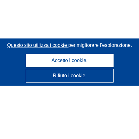
Questo sito utilizza i cookie
per migliorare l'esplorazione.
Accetto i cookie.
Rifiuto i cookie.
CORDIS - Risultati della ricerca dell’UE
Questo sito web è gestito dall'
Ufficio delle pubblicazioni
dell'Unione europea
Accessibilità
Classificazione semi-automatica dei progetti - Informativa