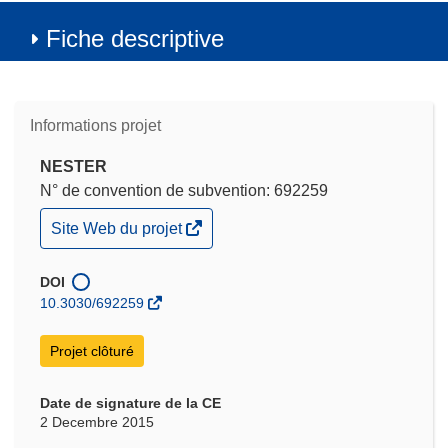
Fiche descriptive
Informations projet
NESTER
N° de convention de subvention: 692259
(s’ouvre
Site Web du projet
dans
une
nouvelle
DOI
fenêtre)
10.3030/692259
Projet clôturé
Date de signature de la CE
2 Decembre 2015