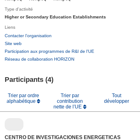
Type d’activité
Higher or Secondary Education Establishments
Liens
(s’ouvre
Contacter l’organisation
dans
(s’ouvre
Site web
une
dans
(s’ouvre
Participation aux programmes de R&I de l'UE
nouvelle
une
dans
(s’ouvre
Réseau de collaboration HORIZON
fenêtre)
nouvelle
une
dans
fenêtre)
nouvelle
une
fenêtre)
Participants (4)
nouvelle
fenêtre)
Trier par ordre
Trier par
Tout
alphabétique
contribution
développer
nette de l'UE
CENTRO DE INVESTIGACIONES ENERGETICAS