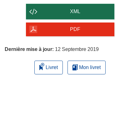
le
contenu
XML
de
la
PDF
page
Dernière mise à jour:
12 Septembre 2019
Livret
Mon livret