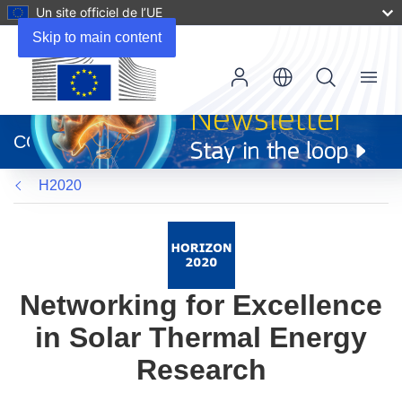
Un site officiel de l’UE
Skip to main content
Menu
(s’ouvre
dans
CORDIS
une
nouvelle
H2020
fenêtre)
Networking for Excellence
in Solar Thermal Energy
Research