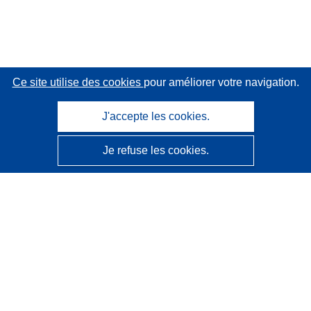
Ce site utilise des cookies
pour améliorer votre navigation.
J'accepte les cookies.
Je refuse les cookies.
CORDIS - Résultats de la recherche de l’UE
Ce site web est géré par l'
Office des publications de
l’Union européenne
Accessibilité
Classification semi-automatique des projets - Avis sur
l’explicabilité