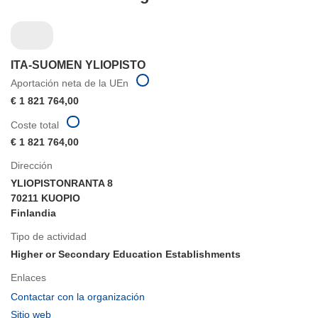
ITA-SUOMEN YLIOPISTO
Aportación neta de la UEn
€ 1 821 764,00
Coste total
€ 1 821 764,00
Dirección
YLIOPISTONRANTA 8
70211 KUOPIO
Finlandia
Tipo de actividad
Higher or Secondary Education Establishments
Enlaces
(se
Contactar con la organización
abrirá
(se
Sitio web