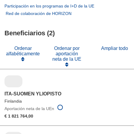
en
abrirá
(se
Participación en los programas de I+D de la UE
una
en
abrirá
(se
Red de colaboración de HORIZON
nueva
una
en
abrirá
ventana)
nueva
una
en
ventana)
nueva
Beneficiarios (2)
una
ventana)
nueva
ventana)
Ordenar
Ordenar por
Ampliar todo
alfabéticamente
aportación
neta de la UE
ITA-SUOMEN YLIOPISTO
Finlandia
Aportación neta de la UEn
€ 1 821 764,00