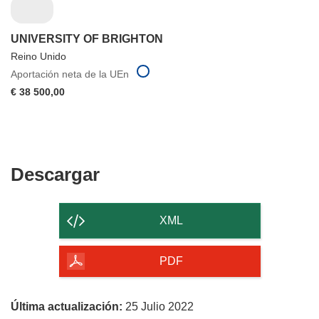
UNIVERSITY OF BRIGHTON
Reino Unido
Aportación neta de la UEn
€ 38 500,00
Descargar
Descargar
el
contenido
XML
de
la
PDF
página
Última actualización:
25 Julio 2022