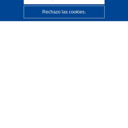
Rechazo las cookies.
CORDIS - Resultados de investigaciones de la UE
La
Oficina de Publicaciones de la Unión Europea
gestiona este sitio web.
Accesibilidad
Clasificación semiautomática de proyectos - Declaración
de explicabilidad
Póngase en contacto
Contacto con Help Desk
Preguntas más frecuentes
(y sus respuestas)