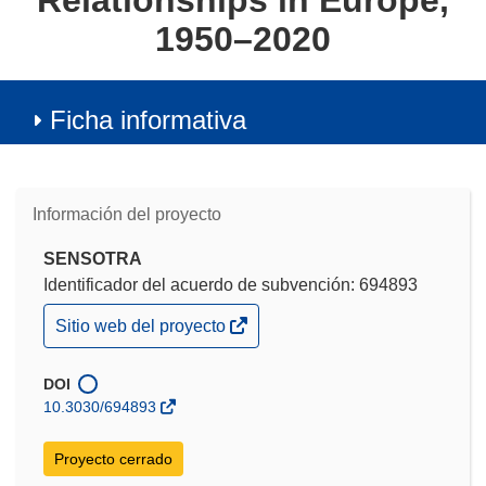
Relationships in Europe,
1950–2020
Ficha informativa
Información del proyecto
SENSOTRA
Identificador del acuerdo de subvención: 694893
(se
Sitio web del proyecto
abrirá
en
una
DOI
nueva
10.3030/694893
ventana)
Proyecto cerrado