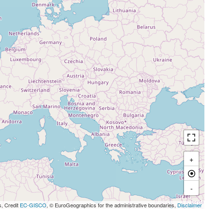
+
-
s, Credit
EC-GISCO
, © EuroGeographics for the administrative boundaries,
Disclaimer