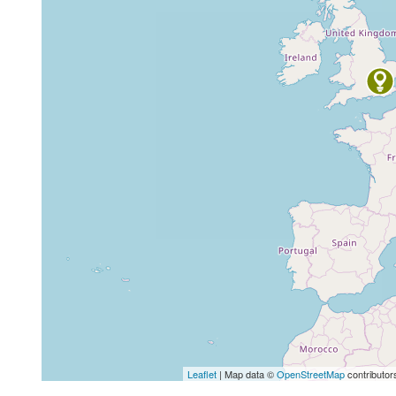
Leaflet
| Map data ©
OpenStreetMap
contributor