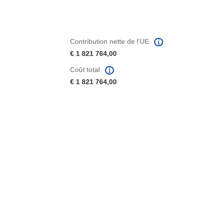
Contribution nette de l'UE
€ 1 821 764,00
Coût total
€ 1 821 764,00
fenêtre)
re dans une nouvelle fenêtre)
e nouvelle fenêtre)