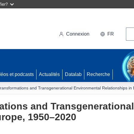
ier?
Rec
Connexion
FR
déos et podcasts
Actualités
Datalab
Recherche
ransformations and Transgenerational Environmental Relationships i
ations and Transgenerationa
urope, 1950–2020