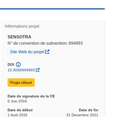
Informations projet
SENSOTRA
N° de convention de subvention: 694893
(s’ouvre dans une nouvelle fenêtre)
Site Web du projet
DOI
10.3030/694893
Projet clôturé
Date de signature de la CE
6 Juin 2016
Date de début
Date de fin
1 Août 2016
31 Decembre 2021