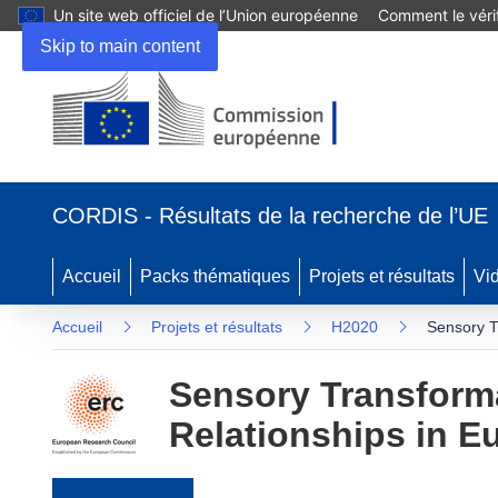
Un site web officiel de l’Union européenne
Comment le vérif
Skip to main content
(s’ouvre dans une nouvelle fenêtre)
CORDIS - Résultats de la recherche de l’UE
Accueil
Packs thématiques
Projets et résultats
Vi
Accueil
Projets et résultats
H2020
Sensory T
Sensory Transform
Relationships in E