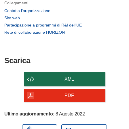
Collegamenti
(si
Contatta l’organizzazione
apre
(si
Sito web
in
apre
(si
Partecipazione a programmi di R&I dell'UE
una
in
apre
(si
Rete di collaborazione HORIZON
nuova
una
in
apre
finestra)
nuova
una
in
finestra)
nuova
una
finestra)
nuova
Scarica
Scarica
finestra)
il
contenuto
XML
della
pagina
PDF
Ultimo aggiornamento:
8 Agosto 2022