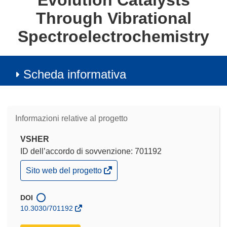
Evolution Catalysts
Through Vibrational
Spectroelectrochemistry
Scheda informativa
Informazioni relative al progetto
VSHER
ID dell’accordo di sovvenzione: 701192
(si
Sito web del progetto
apre
in
una
DOI
nuova
10.3030/701192
finestra)