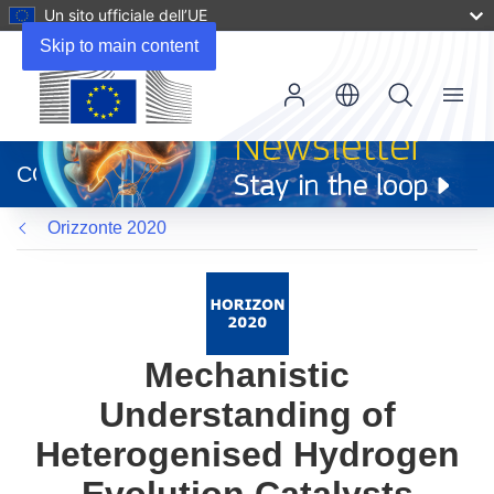
Un sito ufficiale dell’UE
Skip to main content
Menu
(si
apre
CORDIS
in
una
Orizzonte 2020
nuova
finestra)
Mechanistic
Understanding of
Heterogenised Hydrogen